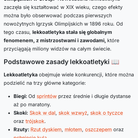
zaczęła się kształtować w XIX wieku, czego efekty
można było obserwować podczas pierwszych
nowożytnych Igrzysk Olimpijskich w 1896 roku. Od
tego czasu,
lekkoatletyka stała się globalnym
fenomenem, z mistrzostwami i zawodami,
które
przyciągają miliony widzów na całym świecie.
Podstawowe zasady lekkoatletyki 📖
Lekkoatletyka
obejmuje wiele konkurencji, które można
podzielić na trzy główne kategorie:
Biegi:
Od
sprintów
przez średnie i długie dystanse
aż po maratony.
Skoki:
Skok w dal
,
skok wzwyż
,
skok o tyczce
oraz
trójskok
.
Rzuty:
Rzut dyskiem
,
młotem
,
oszczepem
oraz
pchnięcie kulą
.