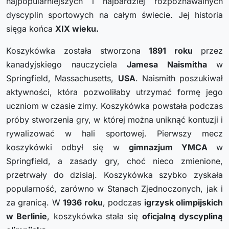
najpopularniejszych i najbardziej rozpoznawalnych
dyscyplin sportowych na całym świecie. Jej historia
sięga końca
XIX wieku.
Koszykówka została stworzona
1891 roku
przez
kanadyjskiego nauczyciela
Jamesa Naismitha
w
Springfield, Massachusetts,
USA
. Naismith poszukiwał
aktywności, która pozwoliłaby utrzymać formę jego
uczniom w czasie zimy. Koszykówka powstała podczas
próby stworzenia gry, w której można uniknąć kontuzji i
rywalizować w hali sportowej. Pierwszy mecz
koszykówki odbył się w
gimnazjum YMCA
w
Springfield, a zasady gry, choć nieco zmienione,
przetrwały do dzisiaj. Koszykówka szybko zyskała
popularność, zarówno w Stanach Zjednoczonych, jak i
za granicą. W
1936 roku
, podczas
igrzysk olimpijskich
w Berlinie
, koszykówka stała się
oficjalną dyscypliną