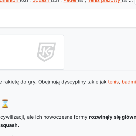
dminton
,
Squash
,
Padel
,
Tenis plażowy
…
(62)
(23)
(8)
(3)
 rakietę do gry. Obejmują dyscypliny takie jak
tenis
,
badmi
h ⌛
cywilizacji, ale ich nowoczesne formy
rozwinęły się główn
 squash.