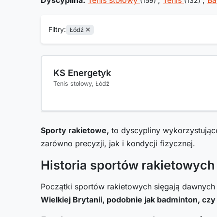
Dyscyplina:
Tenis stołowy
,
Tenis
,
Ba
(159)
(132)
Filtry:
Łódź
KS Energetyk
Tenis stołowy, Łódź
Sporty rakietowe,
to dyscypliny wykorzystujące
zarówno precyzji, jak i kondycji fizycznej.
Historia sportów rakietowyc
Początki sportów rakietowych sięgają dawnych 
Wielkiej Brytanii, podobnie jak badminton, czy