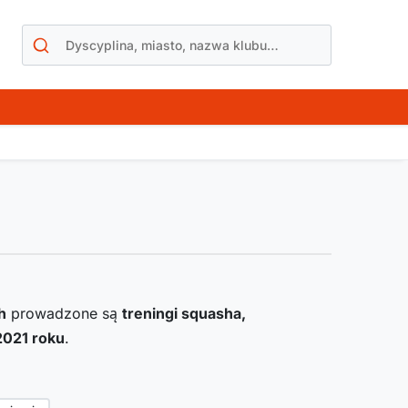
h
prowadzone są
treningi squasha,
2021
roku
.