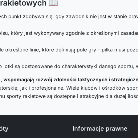
rakietowych 📖
h punkt zdobywa się, gdy zawodnik nie jest w stanie prawi
isu, który jest wykonywany zgodnie z określonymi zasada
e określone linie, które definiują pole gry – piłka musi poz
lub lotki są dostosowane do charakterystyki danego sportu, w
ą, wspomagają rozwój zdolności taktycznych i strategicz
rskie, jak i profesjonalne. Wiele klubów i ośrodków sporto
mu sporty rakietowe są dostępne i atrakcyjne dla dużej iloś
óty
Informacje prawne