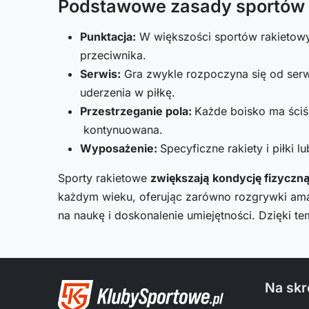
Podstawowe zasady sportów 
Punktacja:
W większości sportów rakietowyc
przeciwnika.
Serwis:
Gra zwykle rozpoczyna się od serw
uderzenia w piłkę.
Przestrzeganie pola:
Każde boisko ma ściśl
kontynuowana.
Wyposażenie:
Specyficzne rakiety i piłki 
Sporty rakietowe
zwiększają kondycję fizyczn
każdym wieku, oferując zarówno rozgrywki amato
na naukę i doskonalenie umiejętności. Dzięki te
Na skr