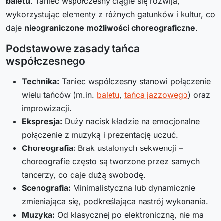
baletu
. Taniec współczesny ciągle się rozwija,
wykorzystując elementy z różnych gatunków i kultur, co
daje
nieograniczone możliwości choreograficzne
.
Podstawowe zasady tańca
współczesnego
Technika:
Taniec współczesny stanowi połączenie
wielu tańców (m.in.
baletu
,
tańca jazzowego
) oraz
improwizacji.
Ekspresja:
Duży nacisk kładzie na emocjonalne
połączenie z muzyką i prezentację uczuć.
Choreografia:
Brak ustalonych sekwencji –
choreografie często są tworzone przez samych
tancerzy, co daje dużą swobodę.
Scenografia:
Minimalistyczna lub dynamicznie
zmieniająca się, podkreślająca nastrój wykonania.
Muzyka:
Od klasycznej po elektroniczną, nie ma