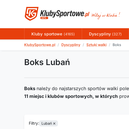
Kluby sportowe
Dyscypliny
(4165)
(327)
KlubySportowe.pl
Dyscypliny
Sztuki walki
Boks
Boks Lubań
Boks
należy do najstarszych sportów walki pol
11
miejsc i klubów sportowych, w których
prow
Filtry:
Lubań