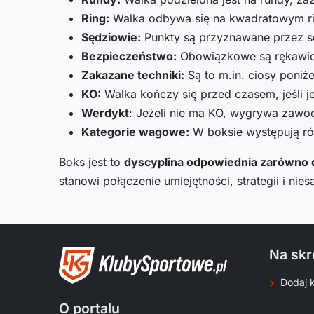
Ring:
Walka odbywa się na kwadratowym ring
Sędziowie:
Punkty są przyznawane przez s
Bezpieczeństwo:
Obowiązkowe są rękawice
Zakazane techniki:
Są to m.in. ciosy poniże
KO:
Walka kończy się przed czasem, jeśli j
Werdykt
: Jeżeli nie ma KO, wygrywa zawod
Kategorie wagowe:
W boksie występują róż
Boks jest to
dyscyplina odpowiednia zarówno dl
stanowi połączenie umiejętności, strategii i ni
Na skr
Dodaj 
O portalu