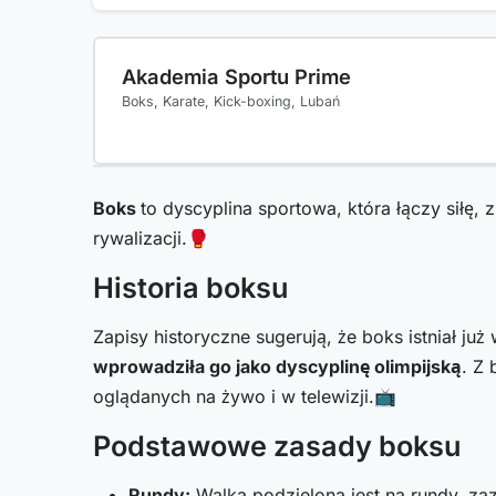
Akademia Sportu Prime
Boks, Karate, Kick-boxing, Lubań
Boks
to dyscyplina sportowa, która łączy siłę,
rywalizacji.🥊
Historia boksu
Zapisy historyczne sugerują, że boks istniał j
wprowadziła go jako dyscyplinę olimpijską
. Z 
oglądanych na żywo i w telewizji.📺
Podstawowe zasady boksu
Rundy:
Walka podzielona jest na rundy, za