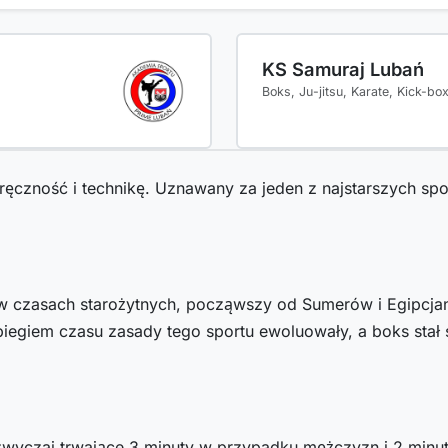
KS Samuraj Lubań
Boks, Ju-jitsu, Karate, Kick-b
 zręczność i technikę. Uznawany za jeden z najstarszych sp
uż w czasach starożytnych, począwszy od Sumerów i Egipcja
biegiem czasu zasady tego sportu ewoluowały, a boks stał 
zwyczaj trwające 3 minuty w przypadku mężczyzn i 2 minu