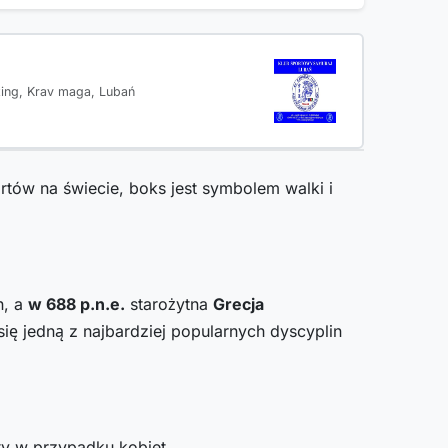
oxing, Krav maga, Lubań
ortów na świecie, boks jest symbolem walki i
n, a
w 688 p.n.e.
starożytna
Grecja
się jedną z najbardziej popularnych dyscyplin
ty w przypadku kobiet.