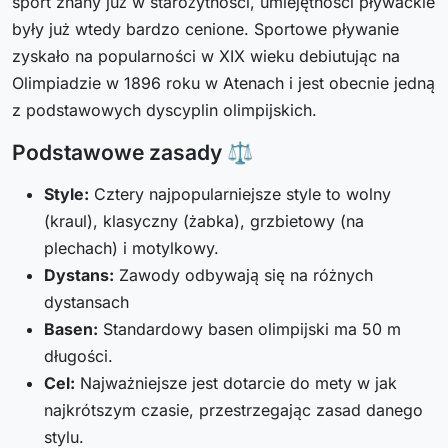
sport znany już w starożytności, umiejętności pływackie
były już wtedy bardzo cenione. Sportowe pływanie
zyskało na popularności w XIX wieku debiutując na
Olimpiadzie w 1896 roku w Atenach i jest obecnie jedną
z podstawowych dyscyplin olimpijskich.
Podstawowe zasady ⚖️
Style:
Cztery najpopularniejsze style to wolny
(kraul), klasyczny (żabka), grzbietowy (na
plechach) i motylkowy.
Dystans:
Zawody odbywają się na różnych
dystansach
Basen:
Standardowy basen olimpijski ma 50 m
długości.
Cel:
Najważniejsze jest dotarcie do mety w jak
najkrótszym czasie, przestrzegając zasad danego
stylu.