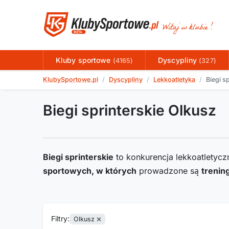
Kluby sportowe
Dyscypliny
(4165)
(327)
KlubySportowe.pl
Dyscypliny
Lekkoatletyka
Biegi s
Biegi sprinterskie Olkusz
Biegi sprinterskie
to konkurencja lekkoatletycz
sportowych, w których
prowadzone są
trening
Filtry:
Olkusz