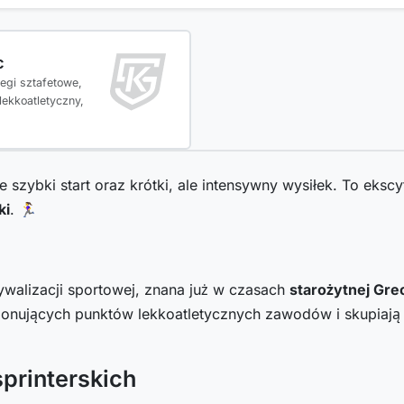
c
iegi sztafetowe,
lekkoatletyczny,
je szybki start oraz krótki, ale intensywny wysiłek. To eks
ki
. 🏃‍♀️
 rywalizacji sportowej, znana już w czasach
starożytnej Grec
ocjonujących punktów lekkoatletycznych zawodów i skupiaj
printerskich