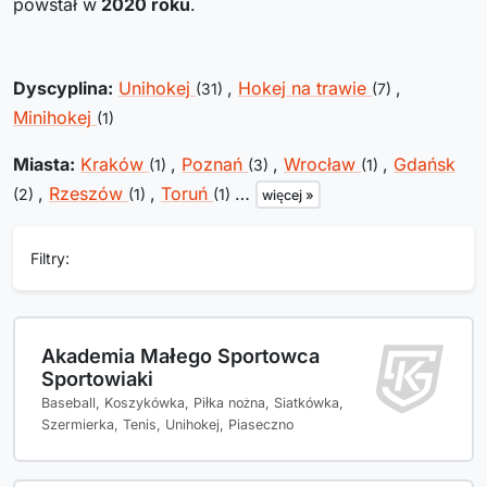
powstał w
2020
roku
.
Dyscyplina:
Unihokej
,
Hokej na trawie
,
(31)
(7)
Minihokej
(1)
Miasta:
Kraków
,
Poznań
,
Wrocław
,
Gdańsk
(1)
(3)
(1)
,
Rzeszów
,
Toruń
…
(2)
(1)
(1)
więcej »
Filtry:
Akademia Małego Sportowca
Sportowiaki
Baseball, Koszykówka, Piłka nożna, Siatkówka,
Szermierka, Tenis, Unihokej, Piaseczno