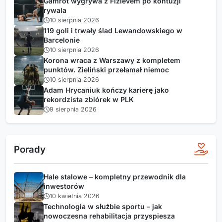
Gamrot wygrywa z Fizievem po kontuzji
rywala
10 sierpnia 2026
119 goli i trwały ślad Lewandowskiego w
Barcelonie
10 sierpnia 2026
Korona wraca z Warszawy z kompletem
punktów. Zieliński przełamał niemoc
10 sierpnia 2026
Adam Hrycaniuk kończy karierę jako
rekordzista zbiórek w PLK
9 sierpnia 2026
Porady
Hale stalowe – kompletny przewodnik dla
inwestorów
10 kwietnia 2026
Technologia w służbie sportu – jak
nowoczesna rehabilitacja przyspiesza