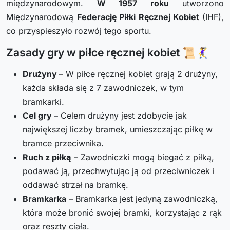
międzynarodowym.
W 1957 roku
utworzono
Międzynarodową
Federację Piłki Ręcznej Kobiet
(IHF),
co przyspieszyło rozwój tego sportu.
Zasady gry w piłce ręcznej kobiet 📜🤾‍♀️
Drużyny
– W piłce ręcznej kobiet grają 2 drużyny,
każda składa się z 7 zawodniczek, w tym
bramkarki.
Cel gry
– Celem drużyny jest zdobycie jak
największej liczby bramek, umieszczając piłkę w
bramce przeciwnika.
Ruch z piłką
– Zawodniczki mogą biegać z piłką,
podawać ją, przechwytując ją od przeciwniczek i
oddawać strzał na bramkę.
Bramkarka
– Bramkarka jest jedyną zawodniczką,
która może bronić swojej bramki, korzystając z rąk
oraz reszty ciała.