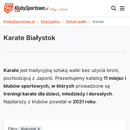
KlubySportowe.pl
Dyscypliny
Sztuki walki
Karate
Karate Białystok
Karate
jest tradycyjną sztuką walki bez użycia broni,
pochodzącą z Japonii. Prezentujemy katalog
11
miejsc i
klubów sportowych, w których
prowadzone są
treningi karate dla dzieci, młodzieży i dorosłych
.
Najstarszy z klubów powstał w
2021
roku
.
Filtry:
Białystok