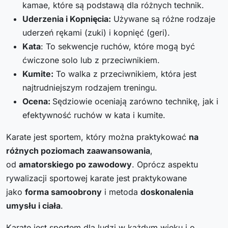
kamae, które są podstawą dla różnych technik.
Uderzenia i Kopnięcia:
Używane są różne rodzaje
uderzeń rękami (zuki) i kopnięć (geri).
Kata
: To sekwencje ruchów, które mogą być
ćwiczone solo lub z przeciwnikiem.
Kumite:
To walka z przeciwnikiem, która jest
najtrudniejszym rodzajem treningu.
Ocena:
Sędziowie oceniają zarówno technikę, jak i
efektywność ruchów w kata i kumite.
Karate jest sportem, który można praktykować
na
różnych poziomach zaawansowania
,
od
amatorskiego po zawodowy
. Oprócz aspektu
rywalizacji sportowej karate jest praktykowane
jako
forma samoobrony
i metoda
doskonalenia
umysłu i ciała
.
Karate jest sportem dla ludzi w każdym wieku i o