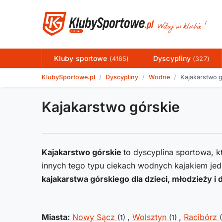
Kluby sportowe
Dyscypliny
(4165)
(327)
KlubySportowe.pl
Dyscypliny
Wodne
Kajakarstwo g
Kajakarstwo górskie
Kajakarstwo górskie
to dyscyplina sportowa, k
innych tego typu ciekach wodnych kajakiem je
kajakarstwa górskiego dla dzieci, młodzieży i
Miasta:
Nowy Sącz
,
Wolsztyn
,
Racibórz
(1)
(1)