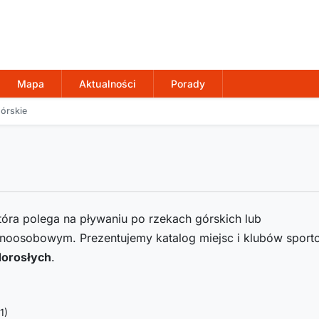
Mapa
Aktualności
Porady
órskie
tóra polega na pływaniu po rzekach górskich lub
dnoosobowym. Prezentujemy katalog miejsc i klubów spor
 dorosłych
.
(1)