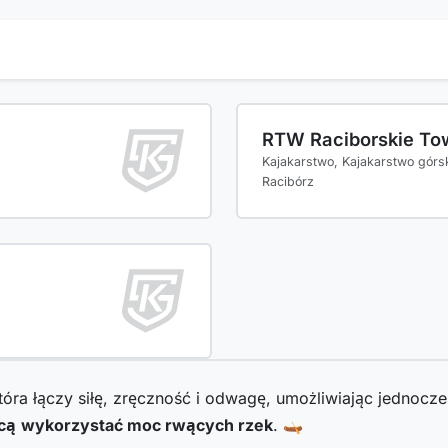
RTW Raciborskie To
Kajakarstwo, Kajakarstwo górs
Racibórz
óra łączy siłę, zręczność i odwagę, umożliwiając jednocze
hcą
wykorzystać moc rwących rzek
. 🛶