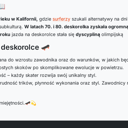
📖
ieku w Kalifornii,
gdzie
surferzy
szukali alternatywy na dn
subkulturą.
W latach 70. i 80. deskorolka zyskała ogromn
roku
jazda na deskorolce stała się
dyscypliną
olimpijską
deskorolce 🛹
na do wzrostu zawodnika oraz do warunków, w jakich bę
rostych skoków po skomplikowane ewolucje w powietrzu.
ć – każdy skater rozwija swój unikalny styl.
udność trików, płynność wykonania oraz styl. Zawodnicy
miejętności.🛹💫