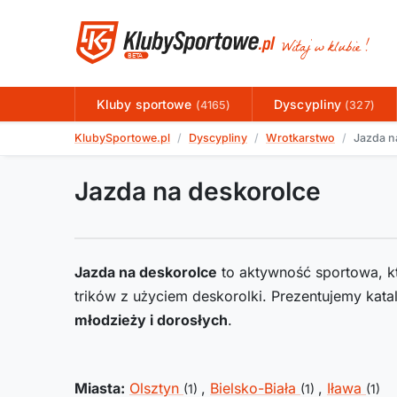
Kluby sportowe
Dyscypliny
(4165)
(327)
KlubySportowe.pl
Dyscypliny
Wrotkarstwo
Jazda n
Jazda na deskorolce
Jazda na deskorolce
to aktywność sportowa, k
trików z użyciem deskorolki. Prezentujemy kat
młodzieży i dorosłych
.
Miasta:
Olsztyn
,
Bielsko-Biała
,
Iława
(1)
(1)
(1)