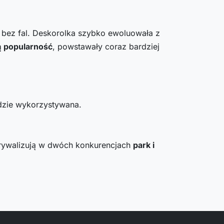
i bez fal. Deskorolka szybko ewoluowała z
ą popularność
, powstawały coraz bardziej
dzie wykorzystywana.
 rywalizują w dwóch konkurencjach
park i