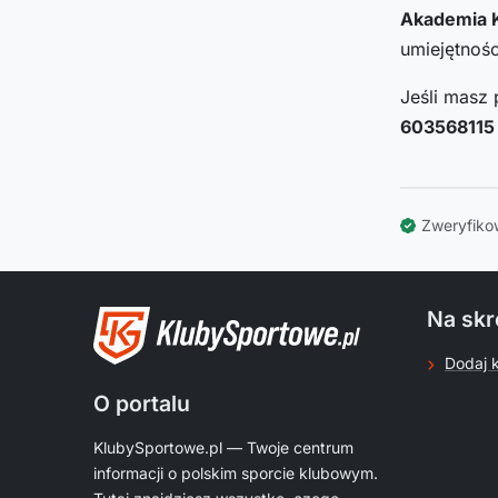
Akademia 
umiejętnośc
Jeśli masz 
603568115
Zweryfiko
Na skr
Dodaj 
O portalu
KlubySportowe.pl — Twoje centrum
informacji o polskim sporcie klubowym.