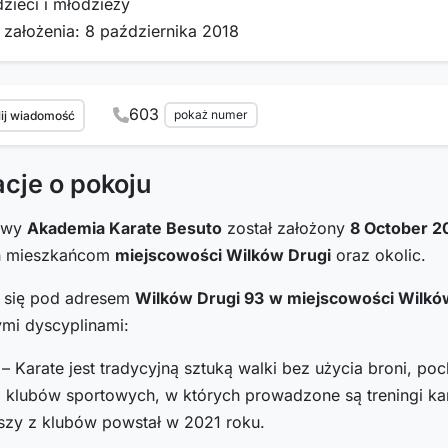
dzieci i młodzieży
 założenia: 8 października 2018
603
pokaż numer
ij wiadomość
acje o pokoju
towy
Akademia Karate Besuto
został założony
8 October 2
h mieszkańcom
miejscowości Wilków Drugi
oraz okolic.
i się pod adresem
Wilków Drugi 93
w miejscowości Wilkó
ymi dyscyplinami:
– Karate jest tradycyjną sztuką walki bez użycia broni, po
i klubów sportowych, w których prowadzone są treningi kara
rszy z klubów powstał w 2021 roku.