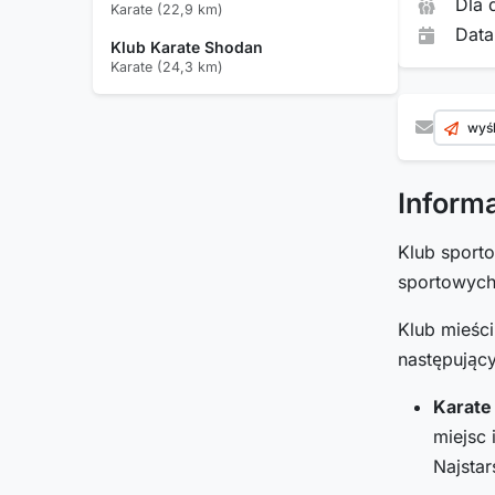
Dla 
Karate (22,9 km)
Data
Klub Karate Shodan
Karate (24,3 km)
wyśl
Inform
Klub spor
sportowyc
Klub mieśc
następując
Karate
miejsc 
Najsta