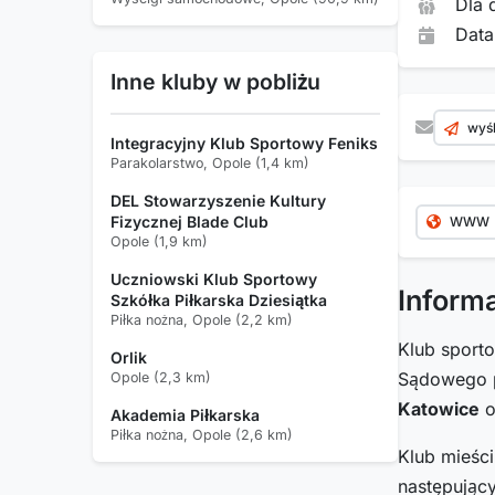
Dla 
Data
Inne kluby w pobliżu
wyśl
Integracyjny Klub Sportowy Feniks
Parakolarstwo, Opole (1,4 km)
DEL Stowarzyszenie Kultury
Fizycznej Blade Club
WWW
Opole (1,9 km)
Uczniowski Klub Sportowy
Inform
Szkółka Piłkarska Dziesiątka
Piłka nożna, Opole (2,2 km)
Klub spor
Orlik
Sądowego p
Opole (2,3 km)
Katowice
o
Akademia Piłkarska
Piłka nożna, Opole (2,6 km)
Klub mieśc
następując