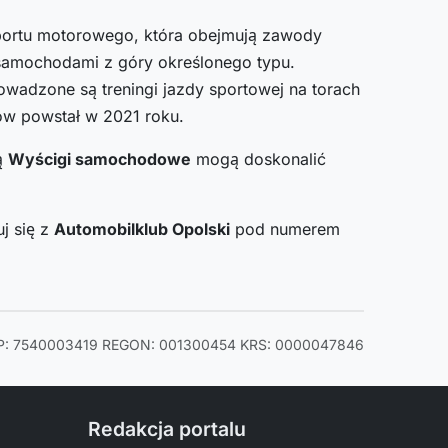
portu motorowego, która obejmują zawody
 samochodami z góry określonego typu.
owadzone są treningi jazdy sportowej na torach
bów powstał w 2021 roku.
ą
Wyścigi samochodowe
mogą doskonalić
j się z
Automobilklub Opolski
pod numerem
P: 7540003419
REGON: 001300454
KRS: 0000047846
Redakcja portalu