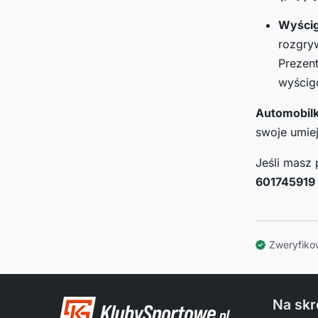
Wyści
rozgry
Prezent
wyścigo
Automobilk
swoje umiej
Jeśli masz 
601745919
Zweryfiko
Na skr