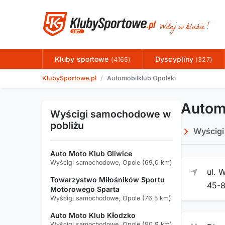
Kluby sportowe
Dyscypliny
(4165)
(327)
KlubySportowe.pl
Automobilklub Opolski
Automo
Wyścigi samochodowe w
pobliżu
Wyścig
Auto Moto Klub Gliwice
Wyścigi samochodowe, Opole (69,0 km)
ul. 
Towarzystwo Miłośników Sportu
45-
Motorowego Sparta
Wyścigi samochodowe, Opole (76,5 km)
Auto Moto Klub Kłodzko
Wyścigi samochodowe, Opole (90,9 km)