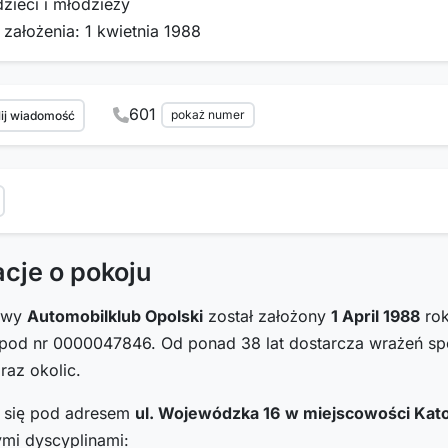
dzieci i młodzieży
 założenia: 1 kwietnia 1988
601
pokaż numer
ij wiadomość
acje o pokoju
towy
Automobilklub Opolski
został założony
1 April 1988
rok
od nr 0000047846. Od ponad 38 lat dostarcza wrażeń 
raz okolic.
i się pod adresem
ul. Wojewódzka 16
w miejscowości Kat
ymi dyscyplinami: