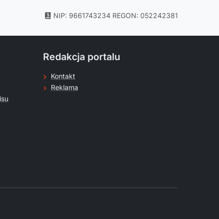
NIP: 9661743234
REGON: 052242381
Redakcja portalu
Kontakt
Reklama
isu