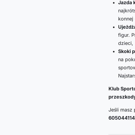
Jazda 
najkrót
konnej 
Ujeżdż
figur. 
dzieci,
Skoki 
na poko
sporto
Najsta
Klub Sport
przeszkod
Jeśli masz 
605044114