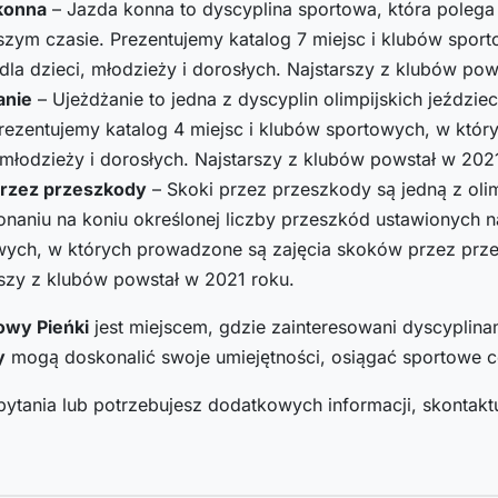
konna
– Jazda konna to dyscyplina sportowa, która polega
szym czasie. Prezentujemy katalog 7 miejsc i klubów spor
dla dzieci, młodzieży i dorosłych. Najstarszy z klubów pow
anie
– Ujeżdżanie to jedna z dyscyplin olimpijskich jeździe
Prezentujemy katalog 4 miejsc i klubów sportowych, w któr
 młodzieży i dorosłych. Najstarszy z klubów powstał w 202
przez przeszkody
– Skoki przez przeszkody są jedną z olim
naniu na koniu określonej liczby przeszkód ustawionych n
wych, w których prowadzone są zajęcia skoków przez przes
rszy z klubów powstał w 2021 roku.
owy Pieńki
jest miejscem, gdzie zainteresowani dyscyplin
y
mogą doskonalić swoje umiejętności, osiągać sportowe ce
pytania lub potrzebujesz dodatkowych informacji, skontaktu