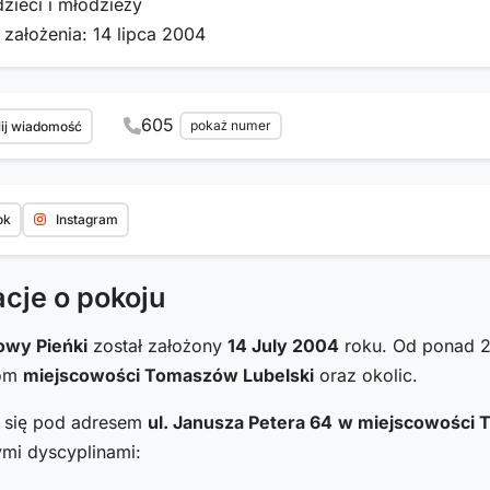
dzieci i młodzieży
 założenia: 14 lipca 2004
605
pokaż numer
ij wiadomość
ok
Instagram
acje o pokoju
owy Pieńki
został założony
14 July 2004
roku. Od ponad 2
com
miejscowości Tomaszów Lubelski
oraz okolic.
i się pod adresem
ul. Janusza Petera 64
w miejscowości 
ymi dyscyplinami: