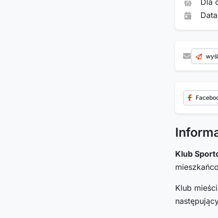
Dla 
Data
wyśl
Facebo
Inform
Klub Sport
mieszkań
Klub mieśc
następując