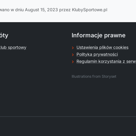
wano w dniu August 15, 2023 przez KlubySportowe.pl
óty
Informacje prawne
klub sportowy
Ustawienia plików cookies
Polityka prywatności
Regulamin korzystania z serw
.
Illustrations from Storyset