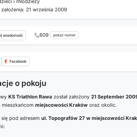
dzieci i młodzieży
 założenia: 21 września 2009
609
pokaż numer
ij wiadomość
Facebook
acje o pokoju
towy
KS Triathlon Rawa
został założony
21 September 200
h mieszkańcom
miejscowości Kraków
oraz okolic.
i się pod adresem
ul. Topografów 27
w miejscowości Kra
i: