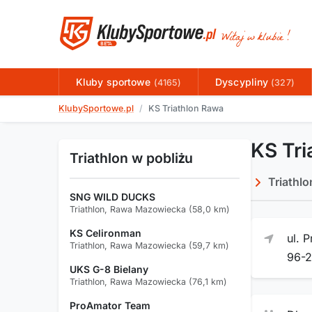
Kluby sportowe
Dyscypliny
(4165)
(327)
KlubySportowe.pl
KS Triathlon Rawa
KS Tr
Triathlon w pobliżu
Triathl
SNG WILD DUCKS
Triathlon, Rawa Mazowiecka (58,0 km)
KS Celironman
ul. 
Triathlon, Rawa Mazowiecka (59,7 km)
96-
UKS G-8 Bielany
Triathlon, Rawa Mazowiecka (76,1 km)
ProAmator Team