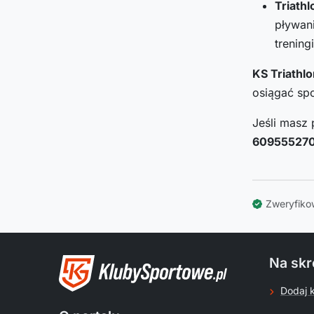
Triathl
pływani
trening
KS Triathl
osiągać spo
Jeśli masz 
60955527
Zweryfiko
Na skr
Dodaj 