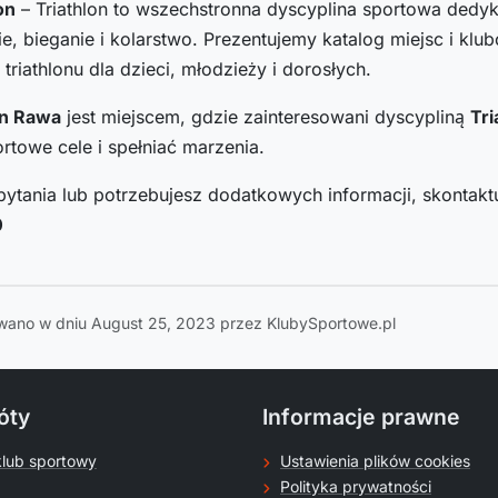
on
– Triathlon to wszechstronna dyscyplina sportowa ded
e, bieganie i kolarstwo. Prezentujemy katalog miejsc i k
i triathlonu dla dzieci, młodzieży i dorosłych.
on Rawa
jest miejscem, gdzie zainteresowani dyscypliną
Tri
rtowe cele i spełniać marzenia.
pytania lub potrzebujesz dodatkowych informacji, skontaktu
0
wano w dniu August 25, 2023 przez KlubySportowe.pl
óty
Informacje prawne
klub sportowy
Ustawienia plików cookies
Polityka prywatności