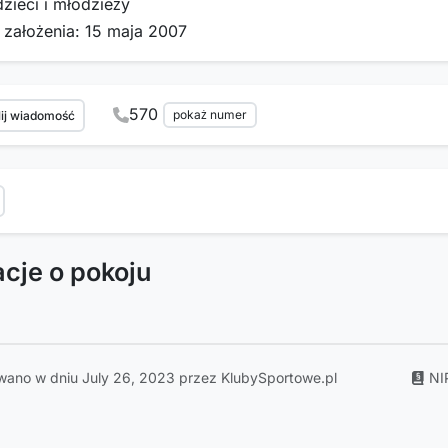
dzieci i młodzieży
 założenia: 15 maja 2007
570
pokaż numer
ij wiadomość
acje o pokoju
wano w dniu July 26, 2023 przez KlubySportowe.pl
NI