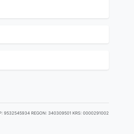
P: 9532545934
REGON: 340309501
KRS: 0000291002