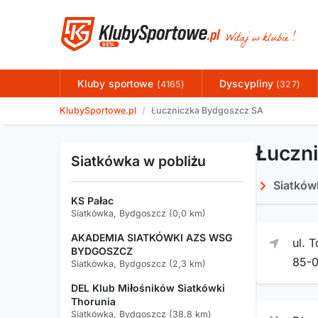
Kluby sportowe
Dyscypliny
(4165)
(327)
KlubySportowe.pl
Łuczniczka Bydgoszcz SA
Łuczn
Siatkówka w pobliżu
Siatków
KS Pałac
Siatkówka, Bydgoszcz (0,0 km)
AKADEMIA SIATKÓWKI AZS WSG
ul. 
BYDGOSZCZ
85-
Siatkówka, Bydgoszcz (2,3 km)
DEL Klub Miłośników Siatkówki
Thorunia
Siatkówka, Bydgoszcz (38,8 km)