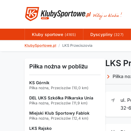
Kluby sportowe
Dyscypliny
(4165)
(327)
KlubySportowe.pl
LKS Przeciszovia
LKS Pr
Piłka nożna w pobliżu
Piłka n
KS Górnik
Piłka nożna, Przeciszów (10,0 km)
DEL UKS Szkółka Piłkarska Unia
ul. 
Piłka nożna, Przeciszów (11,9 km)
32-
Miejski Klub Sportowy Fablok
Piłka nożna, Przeciszów (12,4 km)
LKS Rajsko