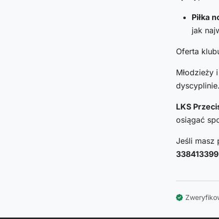
Piłka n
jak naj
Oferta klu
Młodzieży 
dyscyplinie
LKS Przeci
osiągać spo
Jeśli masz 
338413399
Zweryfiko