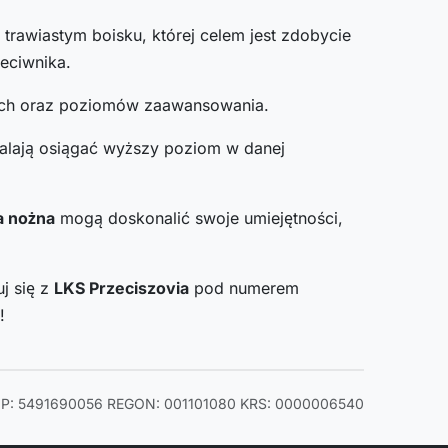
trawiastym boisku, której celem jest zdobycie
zeciwnika.
wych oraz poziomów zaawansowania.
walają osiągać wyższy poziom w danej
a nożna
mogą doskonalić swoje umiejętności,
j się z
LKS Przeciszovia
pod numerem
!
IP: 5491690056
REGON: 001101080
KRS: 0000006540