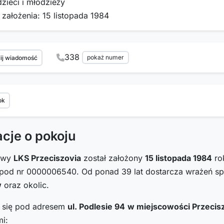
dzieci i młodzieży
 założenia: 15 listopada 1984
338
pokaż numer
ij wiadomość
ok
acje o pokoju
towy
LKS Przeciszovia
został założony
15 listopada 1984
rok
od nr 0000006540. Od ponad 39 lat dostarcza wrażeń 
w
oraz okolic.
i się pod adresem
ul. Podlesie 94
w miejscowości Przeci
i: