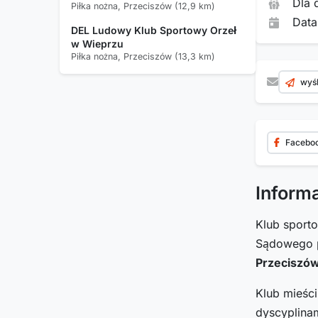
Dla 
Piłka nożna, Przeciszów (12,9 km)
Data
DEL Ludowy Klub Sportowy Orzeł
w Wieprzu
Piłka nożna, Przeciszów (13,3 km)
wyśl
Facebo
Inform
Klub spor
Sądowego p
Przeciszó
Klub mieśc
dyscyplinam