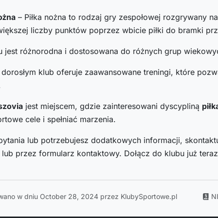
ożna
– Piłka nożna to rodzaj gry zespołowej rozgrywany na 
większej liczby punktów poprzez wbicie piłki do bramki pr
bu jest różnorodna i dostosowana do różnych grup wieko
i dorosłym klub oferuje zaawansowane treningi, które poz
.
szovia
jest miejscem, gdzie zainteresowani dyscypliną
piłk
rtowe cele i spełniać marzenia.
pytania lub potrzebujesz dodatkowych informacji, skontaktu
lub przez formularz kontaktowy. Dołącz do klubu już teraz
wano w dniu October 28, 2024 przez KlubySportowe.pl
N