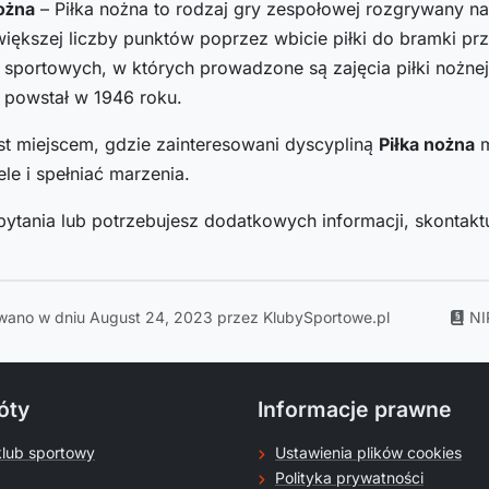
ożna
– Piłka nożna to rodzaj gry zespołowej rozgrywany na 
większej liczby punktów poprzez wbicie piłki do bramki pr
sportowych, w których prowadzone są zajęcia piłki nożnej 
 powstał w 1946 roku.
st miejscem, gdzie zainteresowani dyscypliną
Piłka nożna
m
le i spełniać marzenia.
pytania lub potrzebujesz dodatkowych informacji, skontaktu
wano w dniu August 24, 2023 przez KlubySportowe.pl
NI
óty
Informacje prawne
klub sportowy
Ustawienia plików cookies
Polityka prywatności