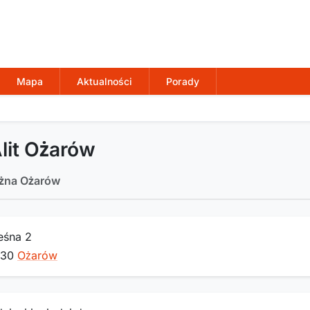
Mapa
Aktualności
Porady
lit Ożarów
ożna Ożarów
Leśna 2
530
Ożarów