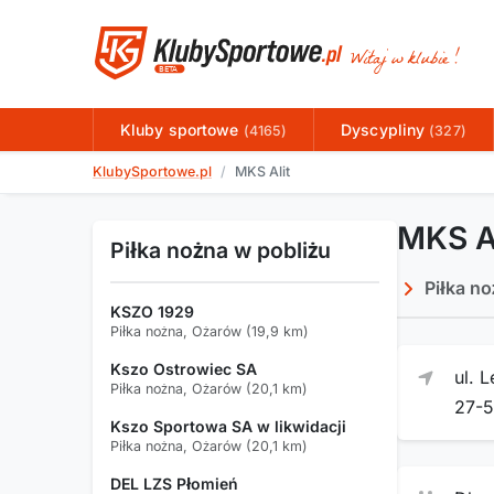
Kluby sportowe
Dyscypliny
(4165)
(327)
KlubySportowe.pl
MKS Alit
MKS A
Piłka nożna w pobliżu
Piłka n
KSZO 1929
Piłka nożna, Ożarów (19,9 km)
Kszo Ostrowiec SA
ul. 
Piłka nożna, Ożarów (20,1 km)
27-
Kszo Sportowa SA w likwidacji
Piłka nożna, Ożarów (20,1 km)
DEL LZS Płomień