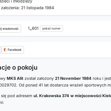
dzieci i młodzieży
 założenia: 21 listopada 1984
601
pokaż numer
ij wiadomość
Facebook
acje o pokoju
towy
MKS Alit
został założony
21 November 1984
roku i je
0029702. Od ponad 41 lat dostarcza wrażeń sportowych
i się pod adresem
ul. Krakowska 374
w miejscowości Kiel
i: