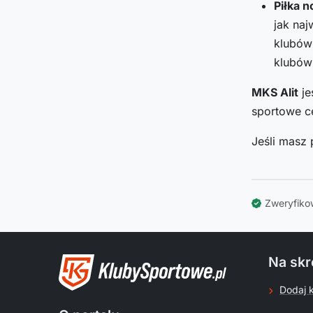
Piłka n
jak naj
klubów 
klubów
MKS Alit
je
sportowe ce
Jeśli masz 
Zweryfiko
Na skr
Dodaj 