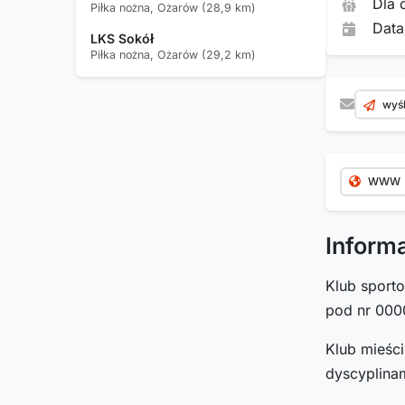
Dla 
Piłka nożna, Ożarów (28,9 km)
Data
LKS Sokół
Piłka nożna, Ożarów (29,2 km)
wyśl
WWW
Inform
Klub spor
pod nr 000
Klub mieśc
dyscyplinam