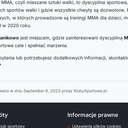
 MMA, czyli mieszane sztuki walki, to dyscyplina sportow
ch sportów walki i gdzie wszystkie chwyty są dozwolone. 
ych, w których prowadzone są treningi MMA dla dzieci, mł
ł w 2020 roku.
Janikowo
jest miejscem, gdzie zainteresowani dyscypliną
M
rtowe cele i spełniać marzenia.
pytania lub potrzebujesz dodatkowych informacji, skontaktu
7
wano w dniu September 6, 2023 przez KlubySportowe.pl
óty
Informacje prawne
klub sportowy
Ustawienia plików cookies