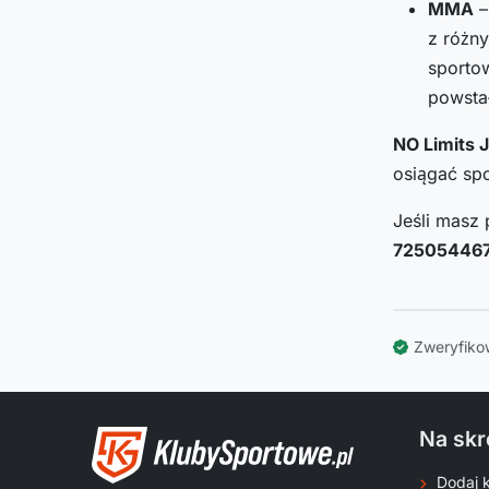
MMA
–
z różny
sportow
powsta
NO Limits 
osiągać spo
Jeśli masz 
72505446
Zweryfiko
Na skr
Dodaj 