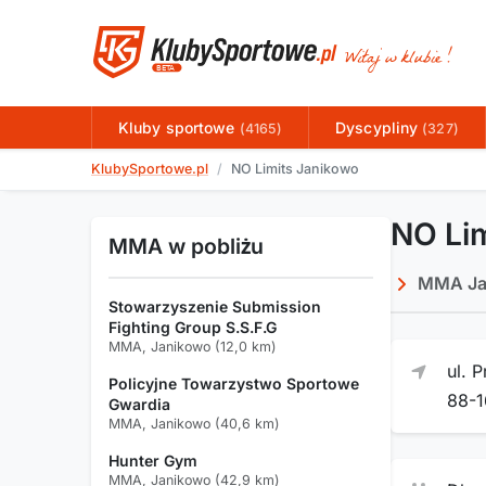
Kluby sportowe
Dyscypliny
(4165)
(327)
KlubySportowe.pl
NO Limits Janikowo
NO Li
MMA w pobliżu
MMA Ja
Stowarzyszenie Submission
Fighting Group S.S.F.G
MMA, Janikowo (12,0 km)
ul. 
Policyjne Towarzystwo Sportowe
88-
Gwardia
MMA, Janikowo (40,6 km)
Hunter Gym
MMA, Janikowo (42,9 km)