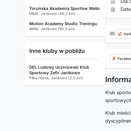
Dla 
Toruńska Akademia Sportów Walki
Data
MMA, Janikowo (46,2 km)
Motion Academy Studio Treningu
MMA, Janikowo (60,5 km)
wyśl
Inne kluby w pobliżu
Facebo
DEL Ludowy Uczniowski Klub
Sportowy Zefir Janikowo
Inform
Piłka nożna, Janikowo (2,0 km)
Klub spor
sportowyc
Klub mieśc
dyscyplinam