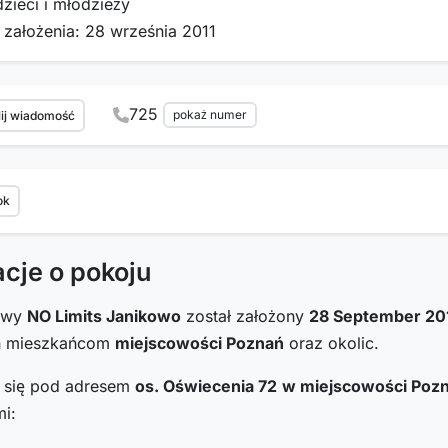
dzieci i młodzieży
 założenia: 28 września 2011
725
pokaż numer
ij wiadomość
ok
acje o pokoju
towy
NO Limits Janikowo
został założony
28 September 20
h mieszkańcom
miejscowości Poznań
oraz okolic.
i się pod adresem
os. Oświecenia 72
w miejscowości Poz
i: