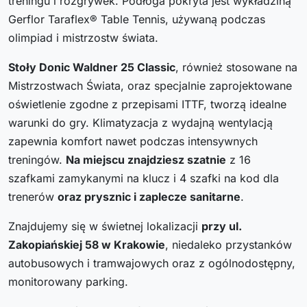
treningu i rozgrywek. Podłoga pokryta jest wykładziną
Gerflor Taraflex® Table Tennis, używaną podczas
olimpiad i mistrzostw świata.
Stoły Donic Waldner 25 Classic
, również stosowane na
Mistrzostwach Świata, oraz specjalnie zaprojektowane
oświetlenie zgodne z przepisami ITTF, tworzą idealne
warunki do gry. Klimatyzacja z wydajną wentylacją
zapewnia komfort nawet podczas intensywnych
treningów.
Na miejscu znajdziesz szatnie
z 16
szafkami zamykanymi na klucz i 4 szafki na kod dla
trenerów
oraz prysznic i zaplecze sanitarne
.
Znajdujemy się w świetnej lokalizacji
przy ul.
Zakopiańskiej 58 w Krakowie
, niedaleko przystanków
autobusowych i tramwajowych oraz z ogólnodostępny,
monitorowany parking.