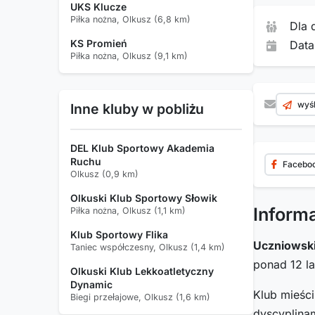
UKS Klucze
Piłka nożna, Olkusz (6,8 km)
Dla 
KS Promień
Data
Piłka nożna, Olkusz (9,1 km)
wyśl
Inne kluby w pobliżu
DEL Klub Sportowy Akademia
Ruchu
Facebo
Olkusz (0,9 km)
Olkuski Klub Sportowy Słowik
Inform
Piłka nożna, Olkusz (1,1 km)
Klub Sportowy Flika
Uczniowski
Taniec współczesny, Olkusz (1,4 km)
ponad 12 l
Olkuski Klub Lekkoatletyczny
Dynamic
Klub mieśc
Biegi przełajowe, Olkusz (1,6 km)
dyscyplinam