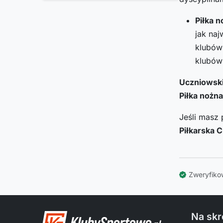
Piłka n
jak naj
klubów 
klubów
Uczniowski
Piłka nożna
Jeśli masz 
Piłkarska 
Zweryfiko
Na skr