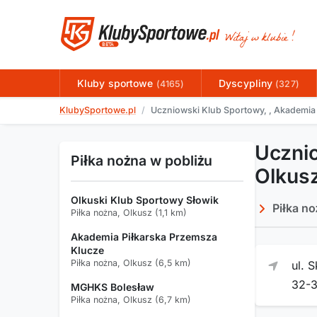
Kluby sportowe
Dyscypliny
(4165)
(327)
KlubySportowe.pl
Uczniowski Klub Sportowy, , Akademia
Uczni
Piłka nożna w pobliżu
Olkus
Olkuski Klub Sportowy Słowik
Piłka n
Piłka nożna, Olkusz (1,1 km)
Akademia Piłkarska Przemsza
Klucze
Piłka nożna, Olkusz (6,5 km)
ul. 
32-
MGHKS Bolesław
Piłka nożna, Olkusz (6,7 km)