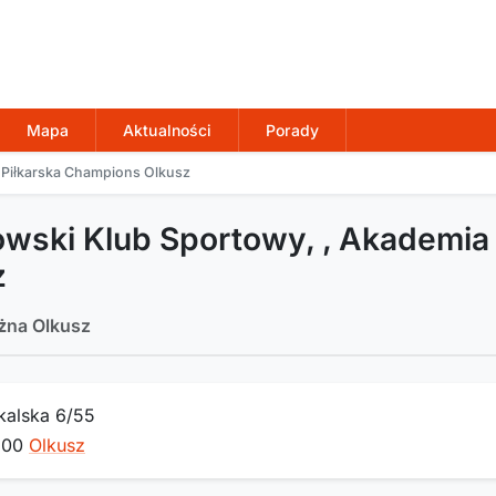
Mapa
Aktualności
Porady
 Piłkarska Champions Olkusz
owski Klub Sportowy, , Akademia
z
ożna Olkusz
Skalska 6/55
300
Olkusz