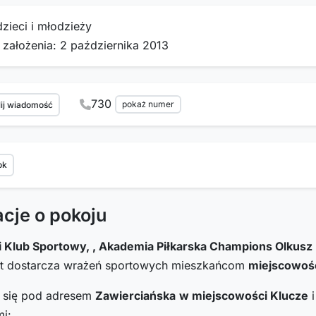
dzieci i młodzieży
 założenia: 2 października 2013
730
pokaż numer
ij wiadomość
ok
acje o pokoju
 Klub Sportowy, , Akademia Piłkarska Champions Olkusz
at dostarcza wrażeń sportowych mieszkańcom
miejscowośc
i się pod adresem
Zawierciańska
w miejscowości Klucze
i
i: