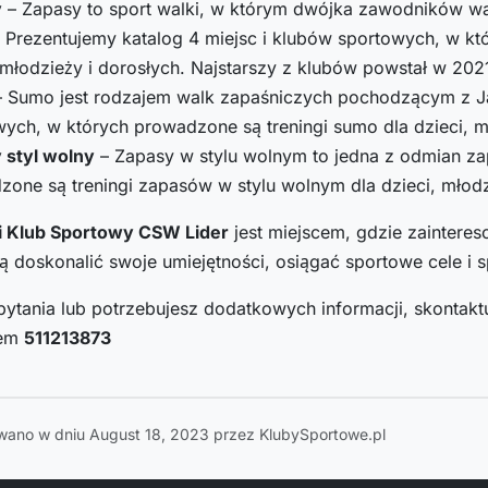
y
– Zapasy to sport walki, w którym dwójka zawodników w
 Prezentujemy katalog 4 miejsc i klubów sportowych, w k
 młodzieży i dorosłych. Najstarszy z klubów powstał w 202
 Sumo jest rodzajem walk zapaśniczych pochodzącym z Jap
ych, w których prowadzone są treningi sumo dla dzieci, m
 styl wolny
– Zapasy w stylu wolnym to jedna z odmian za
one są treningi zapasów w stylu wolnym dla dzieci, młodz
 Klub Sportowy CSW Lider
jest miejscem, gdzie zaintere
doskonalić swoje umiejętności, osiągać sportowe cele i s
pytania lub potrzebujesz dodatkowych informacji, skontaktu
rem
511213873
wano w dniu August 18, 2023 przez KlubySportowe.pl