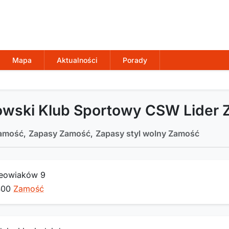
Mapa
Aktualności
Porady
owski Klub Sportowy CSW Lider
amość
,
Zapasy Zamość
,
Zapasy styl wolny Zamość
Peowiaków 9
400
Zamość