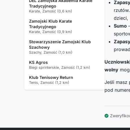
DEL Zamojska Akademia Karate
Zapas
Tradycyjnego
rzutów.
Karate, Zamość (0,6 km)
dzieci,
Zamojski Klub Karate
Sumo
–
Tradycyjnego
Karate, Zamość (0,9 km)
sportow
Zapasy
Stowarzyszenie Zamojski Klub
Szachowy
prowadz
Szachy, Zamość (1,0 km)
Uczniowski
KS Agros
Biegi sprinterskie, Zamość (1,2 km)
wolny
mogą 
Klub Tenisowy Return
Jeśli masz 
Tenis, Zamość (1,2 km)
pod nume
Zweryfiko