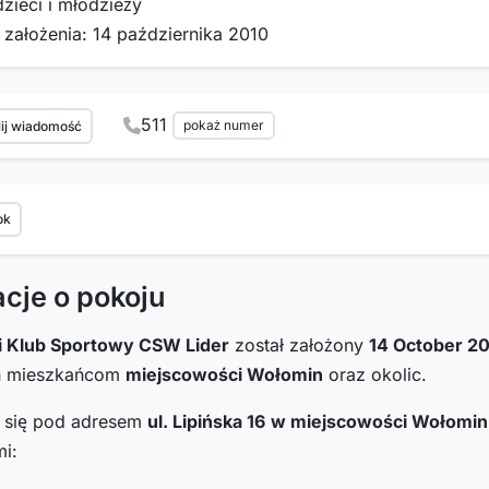
dzieci i młodzieży
 założenia: 14 października 2010
511
pokaż numer
ij wiadomość
ok
acje o pokoju
 Klub Sportowy CSW Lider
został założony
14 October 2
h mieszkańcom
miejscowości Wołomin
oraz okolic.
i się pod adresem
ul. Lipińska 16
w miejscowości Wołomin
i: