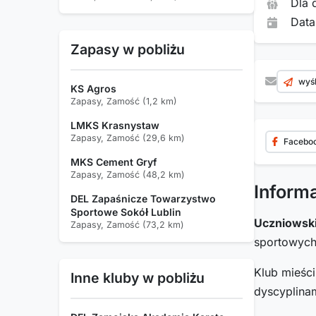
Dla 
Data
Zapasy w pobliżu
wyśl
KS Agros
Zapasy, Zamość (1,2 km)
LMKS Krasnystaw
Zapasy, Zamość (29,6 km)
Facebo
MKS Cement Gryf
Zapasy, Zamość (48,2 km)
Inform
DEL Zapaśnicze Towarzystwo
Sportowe Sokół Lublin
Uczniowski
Zapasy, Zamość (73,2 km)
sportowyc
Klub mieśc
Inne kluby w pobliżu
dyscyplinam