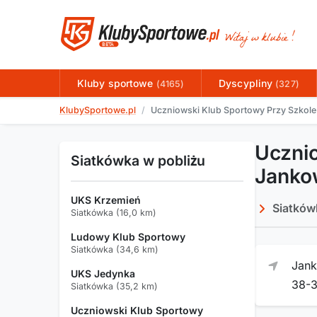
Kluby sportowe
Dyscypliny
(4165)
(327)
KlubySportowe.pl
Uczniowski Klub Sportowy Przy Szkol
Uczni
Siatkówka w pobliżu
Janko
UKS Krzemień
Siatków
Siatkówka (16,0 km)
Ludowy Klub Sportowy
Siatkówka (34,6 km)
Jan
UKS Jedynka
38-
Siatkówka (35,2 km)
Uczniowski Klub Sportowy