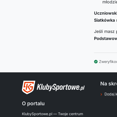
młodzie
Uczniowski
Siatkówka
m
Jeśli masz 
Podstawow
Zweryfiko
Na skr
Dodaj 
O portalu
KlubySportowe.pl — Twoje centrum