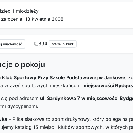
dzieci i młodzieży
 założenia: 18 kwietnia 2008
694
pokaż numer
ij wiadomość
acje o pokoju
 Klub Sportowy Przy Szkole Podstawowej w Jankowej
zo
cza wrażeń sportowych mieszkańcom
miejscowości Bydgos
i się pod adresem
ul. Sardynkowa 7
w miejscowości Bydg
ymi dyscyplinami:
wka
– Piłka siatkowa to sport drużynowy, który polega na pr
ujemy katalog 15 miejsc i klubów sportowych, w których pr