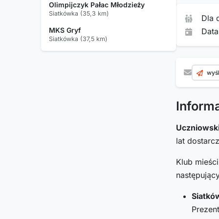
Olimpijczyk Pałac Młodzieży
Siatkówka (35,3 km)
Dla 
MKS Gryf
Data
Siatkówka (37,5 km)
wyśl
Inform
Uczniowski
lat dostar
Klub mieśc
następując
Siatkó
Prezent