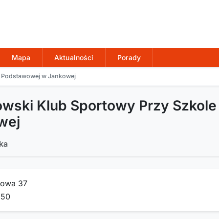
Mapa
Aktualności
Porady
e Podstawowej w Jankowej
owski Klub Sportowy Przy Szkol
wej
ka
kowa 37
350