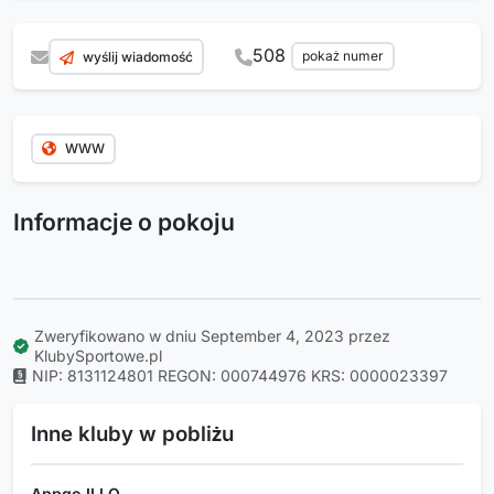
508
pokaż numer
wyślij wiadomość
WWW
Informacje o pokoju
Zweryfikowano w dniu September 4, 2023 przez
KlubySportowe.pl
NIP: 8131124801
REGON: 000744976
KRS: 0000023397
Inne kluby w pobliżu
Appgo II LO