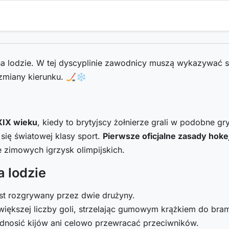
 lodzie. W tej dyscyplinie zawodnicy muszą wykazywać si
 zmiany kierunku. 🏒❄️
XIX wieku
, kiedy to brytyjscy żołnierze grali w podobne g
się światowej klasy sport.
Pierwsze oficjalne zasady hoke
e zimowych igrzysk olimpijskich.
 lodzie
 jest rozgrywany przez dwie drużyny.
większej liczby goli, strzelając gumowym krążkiem do br
nosić kijów ani celowo przewracać przeciwników.