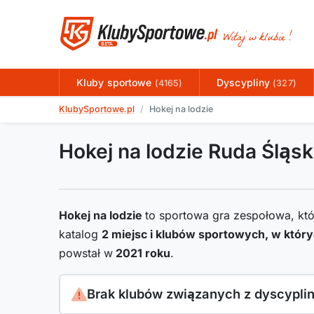
Kluby sportowe
Dyscypliny
(4165)
(327)
KlubySportowe.pl
Hokej na lodzie
Hokej na lodzie Ruda Śląs
Hokej na lodzie
to sportowa gra zespołowa, któ
katalog
2
miejsc i klubów sportowych, w któr
powstał w
2021
roku
.
Brak klubów związanych z dyscypli