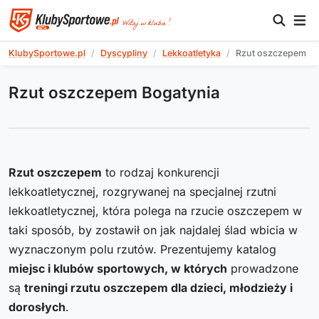
KlubySportowe.pl
Dyscypliny
Lekkoatletyka
Rzut oszczepem
Rzut oszczepem Bogatynia
Rzut oszczepem
to rodzaj konkurencji
lekkoatletycznej, rozgrywanej na specjalnej rzutni
lekkoatletycznej, która polega na rzucie oszczepem w
taki sposób, by zostawił on jak najdalej ślad wbicia w
wyznaczonym polu rzutów. Prezentujemy katalog
miejsc i klubów sportowych, w których
prowadzone
są
treningi rzutu oszczepem dla dzieci, młodzieży i
dorosłych
.