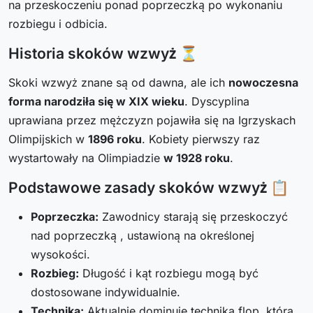
na przeskoczeniu ponad poprzeczką po wykonaniu
rozbiegu i odbicia.
Historia skoków wzwyż ⏳
Skoki wzwyż znane są od dawna, ale ich
nowoczesna
forma narodziła się w XIX wieku
. Dyscyplina
uprawiana przez mężczyzn pojawiła się na Igrzyskach
Olimpijskich w
1896 roku
. Kobiety pierwszy raz
wystartowały na Olimpiadzie
w 1928 roku
.
Podstawowe zasady skoków wzwyż 📋
Poprzeczka:
Zawodnicy starają się przeskoczyć
nad poprzeczką , ustawioną na określonej
wysokości.
Rozbieg:
Długość i kąt rozbiegu mogą być
dostosowane indywidualnie.
Technika:
Aktualnie dominuje technika flop, która