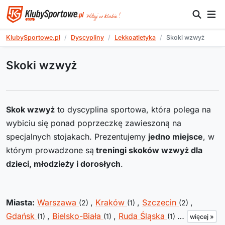
KlubySportowe.pl
Dyscypliny
Lekkoatletyka
Skoki wzwyż
Skoki wzwyż
Skok wzwyż
to dyscyplina sportowa, która polega na
wybiciu się ponad poprzeczkę zawieszoną na
specjalnych stojakach. Prezentujemy
jedno miejsce
, w
którym prowadzone są
treningi skoków wzwyż dla
dzieci, młodzieży i dorosłych
.
Miasta:
Warszawa
,
Kraków
,
Szczecin
,
(2)
(1)
(2)
Gdańsk
,
Bielsko-Biała
,
Ruda Śląska
…
(1)
(1)
(1)
więcej »