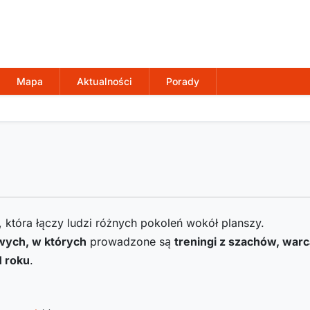
Mapa
Aktualności
Porady
i, która łączy ludzi różnych pokoleń wokół planszy.
wych, w których
prowadzone są
treningi z szachów, warca
1
roku
.