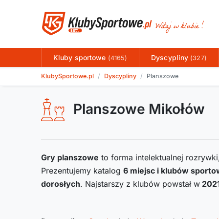
Kluby sportowe
Dyscypliny
(4165)
(327)
KlubySportowe.pl
Dyscypliny
Planszowe
Planszowe Mikołów
Gry planszowe
to forma intelektualnej rozrywk
Prezentujemy katalog
6
miejsc i klubów sporto
dorosłych
. Najstarszy z klubów powstał w
202