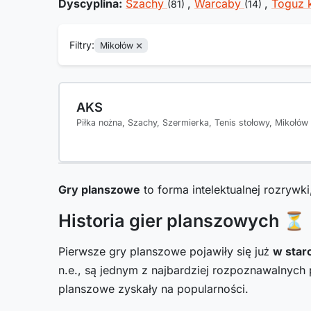
Dyscyplina:
Szachy
,
Warcaby
,
Toguz 
(81)
(14)
Filtry:
Mikołów
AKS
Piłka nożna, Szachy, Szermierka, Tenis stołowy, Mikołów
Gry planszowe
to forma intelektualnej rozrywki
Historia gier planszowych ⏳
Pierwsze gry planszowe pojawiły się już
w star
n.e., są jednym z najbardziej rozpoznawalnych
planszowe zyskały na popularności.