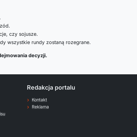
.
rzód.
je, czy sojusze.
gdy wszystkie rundy zostaną rozegrane.
odejmowania decyzji.
Redakcja portalu
Kontakt
Reklama
isu