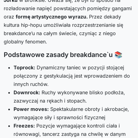
Jorku
w Bronksie. Uważa się, że był to sposób na
rozładowanie napięć powstających pomiędzy gangami
oraz
formę artystycznego wyrazu.
Przez dekady
kultura hip-hopu umożliwiała rozprzestrzenianie się
breakdance’u na całym świecie, czyniąc z niego
globalny fenomen.
Podstawowe zasady breakdance`u 📚
Toprock:
Dynamiczny taniec w pozycji stojącej
połączony z gestykulacją jest wprowadzeniem do
innych ruchów.
Downrock:
Ruchy wykonywane blisko podłoża,
zazwyczaj na rękach i stopach.
Power moves:
Spektakularne obroty i akrobacje,
wymagające siły i sprawności fizycznej
Freezes:
Pozycje wymagające kontroli ciała i
równowagi, tancerz zastyga na chwilę w danym