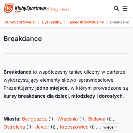
KlubySportowe.pl
Dyscypliny
Taniec indywidualny
Breakdance
Breakdance
Breakdance
to współczesny taniec uliczny w parterze
wykorzystujący elementy siłowo-sprawnościowe.
Prezentujemy
jedno miejsce
, w którym prowadzone są
kursy breakdance dla dzieci, młodzieży i dorosłych
.
Miasta:
Bydgoszcz
,
Września
,
Bielawa
,
(1)
(1)
(1)
Ostrołęka
,
Jawor
,
Krzeszowice
…
(1)
(1)
(1)
więcej »