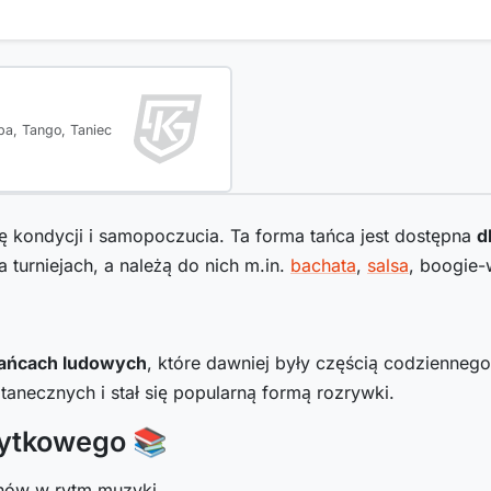
ba, Tango, Taniec
 kondycji i samopoczucia. Ta forma tańca jest dostępna
d
 turniejach, a należą do nich m.in.
bachata
,
salsa
, boogie-
tańcach ludowych
, które dawniej były częścią codzienneg
anecznych i stał się popularną formą rozrywki.
ytkowego 📚
hów w rytm muzyki.