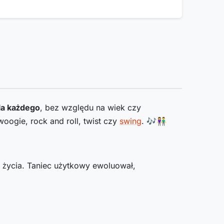
la każdego
, bez względu na wiek czy
woogie, rock and roll, twist czy
swing
. 🎶👫
o życia. Taniec użytkowy ewoluował,