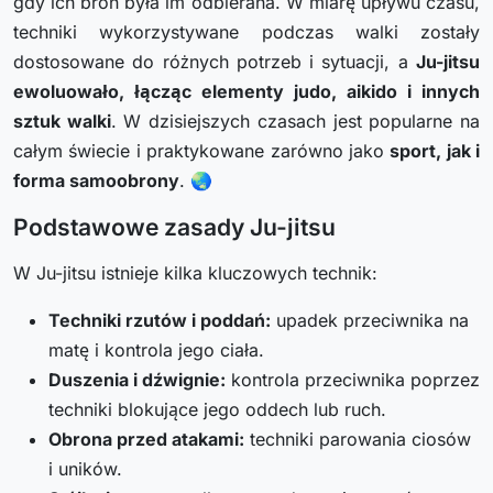
gdy ich broń była im odbierana. W miarę upływu czasu,
techniki wykorzystywane podczas walki zostały
dostosowane do różnych potrzeb i sytuacji, a
Ju-jitsu
ewoluowało, łącząc elementy judo, aikido i innych
sztuk walki
. W dzisiejszych czasach jest popularne na
całym świecie i praktykowane zarówno jako
sport, jak i
forma samoobrony
. 🌏
Podstawowe zasady Ju-jitsu
W Ju-jitsu istnieje kilka kluczowych technik:
Techniki rzutów i poddań:
upadek przeciwnika na
matę i kontrola jego ciała.
Duszenia i dźwignie:
kontrola przeciwnika poprzez
techniki blokujące jego oddech lub ruch.
Obrona przed atakami:
techniki parowania ciosów
i uników.