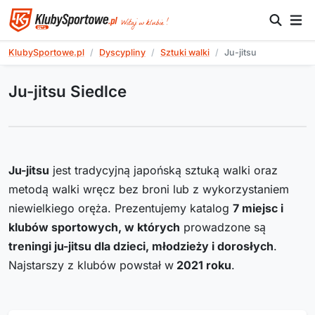
KlubySportowe.pl
Dyscypliny
Sztuki walki
Ju-jitsu
Ju-jitsu Siedlce
Ju-jitsu
jest tradycyjną japońską sztuką walki oraz
metodą walki wręcz bez broni lub z wykorzystaniem
niewielkiego oręża. Prezentujemy katalog
7
miejsc i
klubów sportowych, w których
prowadzone są
treningi ju-jitsu dla dzieci, młodzieży i dorosłych
.
Najstarszy z klubów powstał w
2021
roku
.