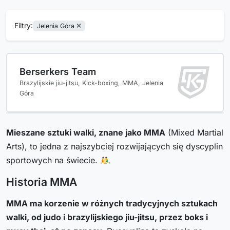
Filtry:
Jelenia Góra
Berserkers Team
Brazylijskie jiu-jitsu, Kick-boxing, MMA, Jelenia
Góra
Mieszane sztuki walki, znane jako MMA
(Mixed Martial
Arts), to jedna z najszybciej rozwijających się dyscyplin
sportowych na świecie. 🤼‍♂️
Historia MMA
MMA ma korzenie w różnych tradycyjnych sztukach
walki, od judo i brazylijskiego jiu-jitsu, przez boks i