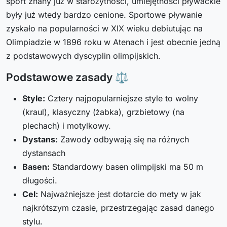
sport znany już w starożytności, umiejętności pływackie
były już wtedy bardzo cenione. Sportowe pływanie
zyskało na popularności w XIX wieku debiutując na
Olimpiadzie w 1896 roku w Atenach i jest obecnie jedną
z podstawowych dyscyplin olimpijskich.
Podstawowe zasady ⚖️
Style:
Cztery najpopularniejsze style to wolny
(kraul), klasyczny (żabka), grzbietowy (na
plechach) i motylkowy.
Dystans:
Zawody odbywają się na różnych
dystansach
Basen:
Standardowy basen olimpijski ma 50 m
długości.
Cel:
Najważniejsze jest dotarcie do mety w jak
najkrótszym czasie, przestrzegając zasad danego
stylu.