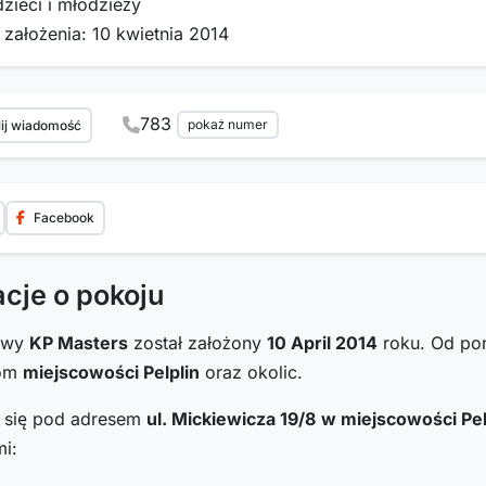
dzieci i młodzieży
 założenia: 10 kwietnia 2014
783
pokaż numer
ij wiadomość
Facebook
acje o pokoju
towy
KP Masters
został założony
10 April 2014
roku. Od pon
com
miejscowości Pelplin
oraz okolic.
i się pod adresem
ul. Mickiewicza 19/8
w miejscowości Pel
i: