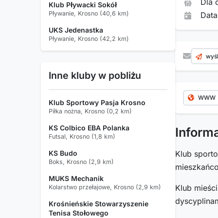
Dla 
Klub Pływacki Sokół
Pływanie, Krosno (40,6 km)
Data
UKS Jedenastka
Pływanie, Krosno (42,2 km)
wyśl
Inne kluby w pobliżu
WWW
Klub Sportowy Pasja Krosno
Piłka nożna, Krosno (0,2 km)
KS Colbico EBA Polanka
Inform
Futsal, Krosno (1,8 km)
KS Budo
Klub spor
Boks, Krosno (2,9 km)
mieszkań
MUKS Mechanik
Klub mieśc
Kolarstwo przełajowe, Krosno (2,9 km)
dyscyplinam
Krośnieńskie Stowarzyszenie
Tenisa Stołowego