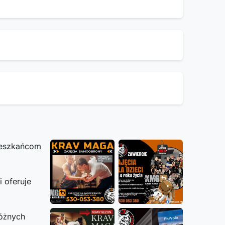
ieszkańcom
i oferuje
óżnych