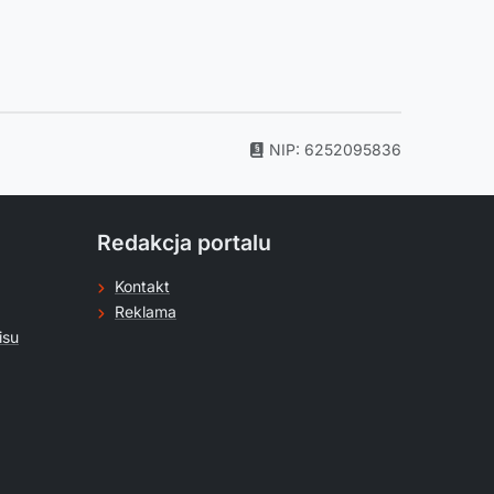
NIP: 6252095836
Redakcja portalu
Kontakt
Reklama
isu