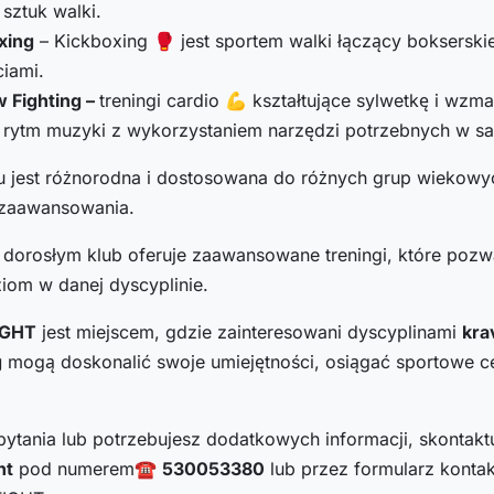
 sztuk walki.
xing
– Kickboxing 🥊 jest sportem walki łączący bokserskie
iami.
 Fighting –
treningi cardio 💪 kształtujące sylwetkę i wzm
w rytm muzyki z wykorzystaniem narzędzi potrzebnych w s
bu jest różnorodna i dostosowana do różnych grup wiekowy
zaawansowania.
 dorosłym klub oferuje zaawansowane treningi, które pozw
iom w danej dyscyplinie.
IGHT
jest miejscem, gdzie zainteresowani dyscyplinami
kra
g
mogą doskonalić swoje umiejętności, osiągać sportowe cel
pytania lub potrzebujesz dodatkowych informacji, skontaktu
ht
pod numerem☎
530053380
lub przez formularz konta