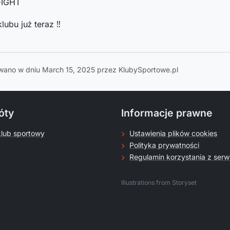
FIGHT
lubu już teraz ‼
wano w dniu March 15, 2025 przez KlubySportowe.pl
óty
Informacje prawne
klub sportowy
Ustawienia plików cookies
Polityka prywatności
Regulamin korzystania z serw
.
Illustrations from Storyset