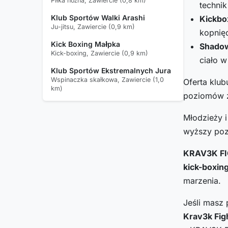
Piłka nożna, Zawiercie (0,8 km)
technik
Klub Sportów Walki Arashi
Kickbo
Ju-jitsu, Zawiercie (0,9 km)
kopnięc
Kick Boxing Małpka
Shadow
Kick-boxing, Zawiercie (0,9 km)
ciało 
Klub Sportów Ekstremalnych Jura
Wspinaczka skałkowa, Zawiercie (1,0
Oferta klu
km)
poziomów 
Młodzieży i
wyższy poz
KRAV3K F
kick-boxin
marzenia.
Jeśli masz 
Krav3k Fig