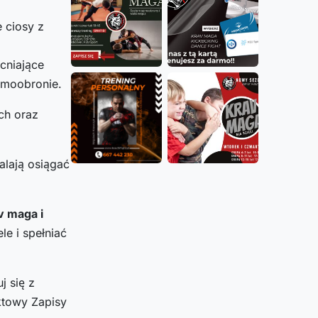
 ciosy z
acniające
amoobronie.
ch oraz
alają osiągać
v maga i
e i spełniać
j się z
ktowy Zapisy