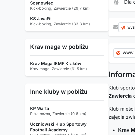
Dla 
Sosnowiec
Kick-boxing, Zawiercie (29,7 km)
KS JavaFit
Kick-boxing, Zawiercie (33,3 km)
wyśl
Krav maga w pobliżu
WWW
Krav Maga IKMF Kraków
Krav maga, Zawiercie (61,5 km)
Inform
Klub spor
Inne kluby w pobliżu
Zawiercia
o
KP Warta
Klub mieśc
Piłka nożna, Zawiercie (0,8 km)
zajęcia zwi
Uczniowski Klub Sportowy
Krav 
Football Academy