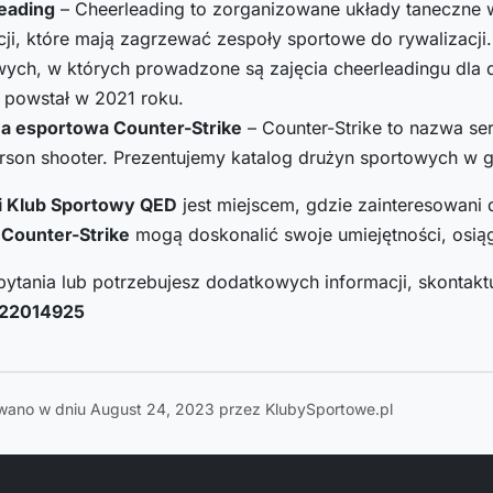
eading
– Cheerleading to zorganizowane układy taneczne w
ji, które mają zagrzewać zespoły sportowe do rywalizacji.
ych, w których prowadzone są zajęcia cheerleadingu dla dz
 powstał w 2021 roku.
a esportowa Counter-Strike
– Counter-Strike to nazwa se
erson shooter. Prezentujemy katalog drużyn sportowych w 
i Klub Sportowy QED
jest miejscem, gdzie zainteresowani
Counter-Strike
mogą doskonalić swoje umiejętności, osiąg
pytania lub potrzebujesz dodatkowych informacji, skontaktu
22014925
wano w dniu August 24, 2023 przez KlubySportowe.pl