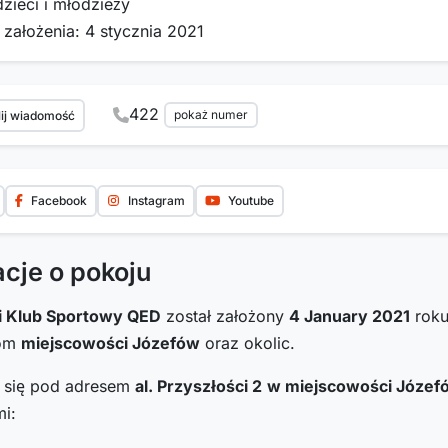
dzieci i młodzieży
 założenia: 4 stycznia 2021
422
pokaż numer
ij wiadomość
Facebook
Instagram
Youtube
acje o pokoju
i Klub Sportowy QED
został założony
4 January 2021
roku
com
miejscowości Józefów
oraz okolic.
i się pod adresem
al. Przyszłości 2
w miejscowości Józef
i: