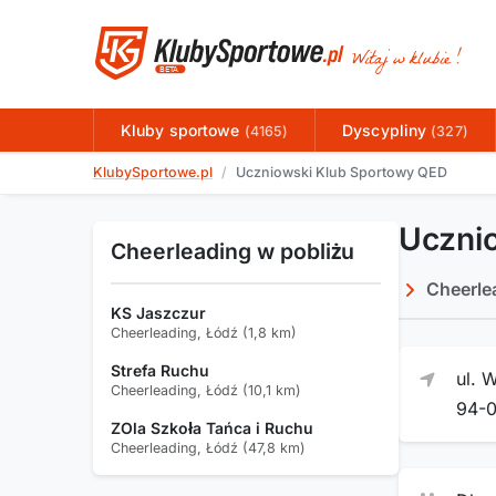
Kluby sportowe
Dyscypliny
(4165)
(327)
KlubySportowe.pl
Uczniowski Klub Sportowy QED
Uczni
Cheerleading w pobliżu
Cheerle
KS Jaszczur
Cheerleading, Łódź (1,8 km)
Strefa Ruchu
ul. 
Cheerleading, Łódź (10,1 km)
94-
ZOla Szkoła Tańca i Ruchu
Cheerleading, Łódź (47,8 km)