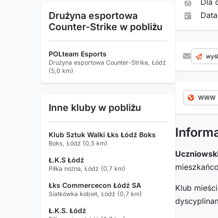
Dla 
Drużyna esportowa
Data
Counter-Strike w pobliżu
POLteam Esports
wyśl
Drużyna esportowa Counter-Strike, Łódź
(5,0 km)
WWW
Inne kluby w pobliżu
Inform
Klub Sztuk Walki Łks Łódź Boks
Boks, Łódź (0,5 km)
Uczniowsk
Ł.K.S Łódź
mieszkań
Piłka nożna, Łódź (0,7 km)
Łks Commercecon Łódź SA
Klub mieśc
Siatkówka kobiet, Łódź (0,7 km)
dyscyplinam
Ł.K.S. Łódź