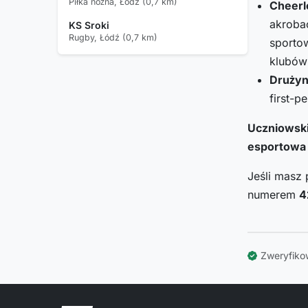
Piłka nożna, Łódź (0,7 km)
Cheerl
akrobac
KS Sroki
Rugby, Łódź (0,7 km)
sportow
klubów
Drużyn
first-p
Uczniowsk
esportowa 
Jeśli masz 
numerem
4
Zweryfiko