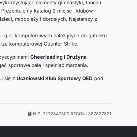
ykorzystujące elementy gimnastyki, tańca i
 Prezentujemy katalog 2 miejsc i klubów
ieci, młodzieży i dorosłych. Najstarszy z
rii gier komputerowych należących do gatunku
grze komputerowej Counter-Strike.
 dyscyplinami
Cheerleading i Drużyna
ać sportowe cele i spełniać marzenia.
j się z
Uczniowski Klub Sportowy QED
pod
NIP: 7272847300
REGON: 387837821