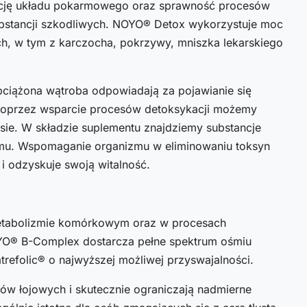
dycję układu pokarmowego oraz sprawność procesów
stancji szkodliwych. NOYO® Detox wykorzystuje moc
ch, w tym z karczocha, pokrzywy, mniszka lekarskiego
bciążona wątroba odpowiadają za pojawianie się
Poprzez wsparcie procesów detoksykacji możemy
sie. W składzie suplementu znajdziemy substancje
zmu. Wspomaganie organizmu w eliminowaniu toksyn
 i odzyskuje swoją witalność.
etabolizmie komórkowym oraz w procesach
YO® B-Complex dostarcza pełne spektrum ośmiu
refolic® o najwyższej możliwej przyswajalności.
łów łojowych i skutecznie ograniczają nadmierne