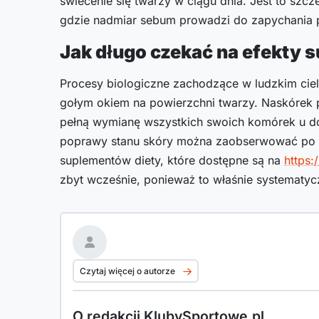
świecenie się twarzy w ciągu dnia. Jest to szcze
gdzie nadmiar sebum prowadzi do zapychania 
Jak długo czekać na efekty 
Procesy biologiczne zachodzące w ludzkim cie
gołym okiem na powierzchni twarzy. Naskórek 
pełną wymianę wszystkich swoich komórek u do
poprawy stanu skóry można zaobserwować po o
suplementów diety, które dostępne są na
https
zbyt wcześnie, ponieważ to właśnie systematyc
Czytaj więcej o autorze
O redakcji KlubySportowe.pl