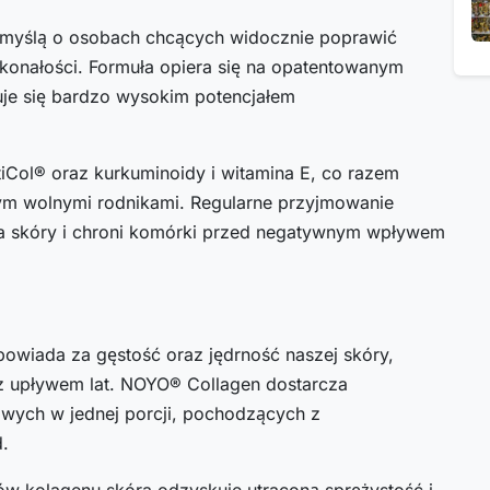
 myślą o osobach chcących widocznie poprawić
konałości. Formuła opiera się na opatentowanym
zuje się bardzo wysokim potencjałem
tiCol® oraz kurkuminoidy i witamina E, co razem
nym wolnymi rodnikami. Regularne przyjmowanie
a skóry i chroni komórki przed negatywnym wpływem
dpowiada za gęstość oraz jędrność naszej skóry,
 z upływem lat. NOYO® Collagen dostarcza
ych w jednej porcji, pochodzących z
.
w kolagenu skóra odzyskuje utraconą sprężystość i