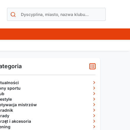
ategoria
tualności
ony sportu
ub
festyle
tywacja mistrzów
radnik
rady
rzęt i akcesoria
ening