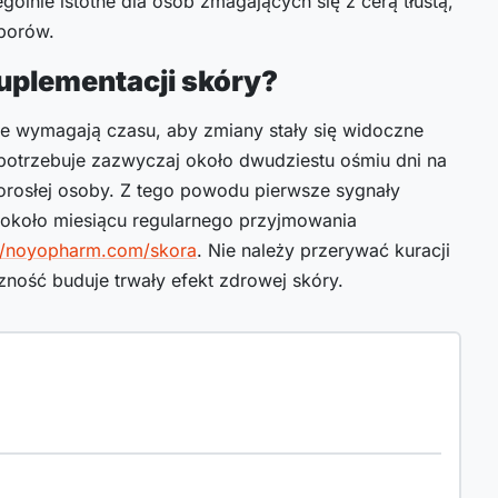
gólnie istotne dla osób zmagających się z cerą tłustą,
porów.
suplementacji skóry?
le wymagają czasu, aby zmiany stały się widoczne
potrzebuje zazwyczaj około dwudziestu ośmiu dni na
rosłej osoby. Z tego powodu pierwsze sygnały
koło miesiącu regularnego przyjmowania
://noyopharm.com/skora
. Nie należy przerywać kuracji
zność buduje trwały efekt zdrowej skóry.