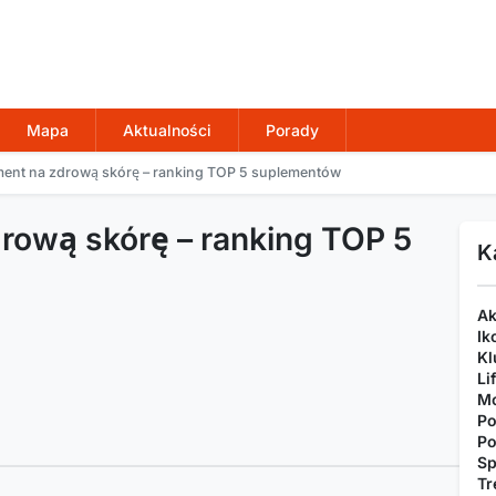
Mapa
Aktualności
Porady
ment na zdrową skórę – ranking TOP 5 suplementów
rową skórę – ranking TOP 5
K
Ak
Ik
Kl
Li
Mo
Po
Po
Sp
Tr