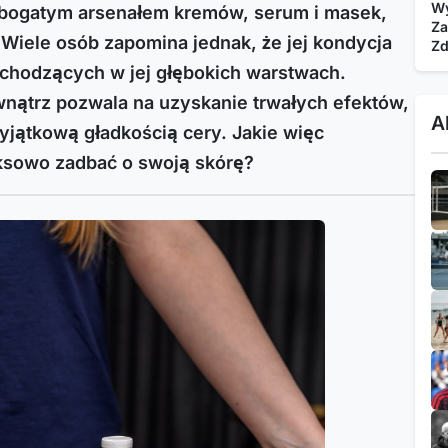
Wy
z bogatym arsenałem kremów, serum i masek,
Za
. Wiele osób zapomina jednak, że jej kondycja
Zd
chodzących w jej głębokich warstwach.
ątrz pozwala na uzyskanie trwałych efektów,
A
yjątkową gładkością cery. Jakie więc
ksowo zadbać o swoją skórę?