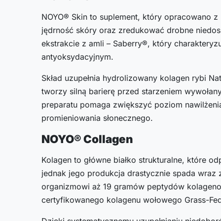
NOYO® Skin to suplement, który opracowano z
jędrność skóry oraz zredukować drobne niedos
ekstrakcie z amli – Saberry®, który charaktery
antyoksydacyjnym.
Skład uzupełnia hydrolizowany kolagen rybi Na
tworzy silną barierę przed starzeniem wywoła
preparatu pomaga zwiększyć poziom nawilżeni
promieniowania słonecznego.
NOYO® Collagen
Kolagen to główne białko strukturalne, które o
jednak jego produkcja drastycznie spada wraz
organizmowi aż 19 gramów peptydów kolagenow
certyfikowanego kolagenu wołowego Grass-Fed
Dzięki systematycznemu uzupełnianiu niedoboró