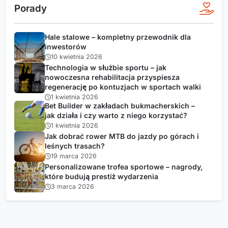
Porady
Hale stalowe – kompletny przewodnik dla
inwestorów
10 kwietnia 2026
Technologia w służbie sportu – jak
nowoczesna rehabilitacja przyspiesza
regenerację po kontuzjach w sportach walki
1 kwietnia 2026
Bet Builder w zakładach bukmacherskich –
jak działa i czy warto z niego korzystać?
1 kwietnia 2026
Jak dobrać rower MTB do jazdy po górach i
leśnych trasach?
19 marca 2026
Personalizowane trofea sportowe – nagrody,
które budują prestiż wydarzenia
3 marca 2026