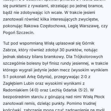
się punktami z rywalami, strzelając po jednej bramce,
bądź nie zdobywając ich wcale. W trakcie jesieni
zanotowali również kilka interesujących zwycięstw,
pokonując Rakowa Częstochowa, Legię Warszawę, czy
Pogoń Szczecin.
Tuż pod wspomnianą Wisłą uplasował się Górnik
Zabrze, który również zdobył 30 punktów, notując
jednak słabszy bilans bramkowy. Dla Trójkolorowych
szczególnie bolesny był finisz rundy jesiennej, w trakcie
którego wygrali jedynie jeden mecz (wysokim wynikiem
5:1 pokonali Arkę Gdynia), przegrywając 2:0 z
Zagłębiem Lubin oraz wysokimi wynikami z
Radomiakiem (4:0) oraz Lechią Gdańsk (5:2). W
bezpośrednim starciu z górującą nad nimi Wisłą Płock
zanotowali remis, dzieląc punkty. Pomimo trudnej
końcówki, zabrzanie mogą czuć zadowolenie na myśl