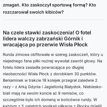
zmagań. Kto zaskoczył sportową formą? Kto
rozczarował swoich kibiców?
Na czele stawki zaskoczenia! O fotel
lidera walczy zabrzański Górnik i
wracająca po przerwie Wisła Płock
Runda zimowa obfitowała w szereg zaskoczeń, który u
niejednego fana piłki nożnej wywołał zawrót głowy. Na
fotelu lidera zasiadła powracająca po długiej
nieobecności Wisła Płock z dorobkiem 30 punktów.
Beniaminek w trakcie 18 kolejek przegrał zaledwie 2
razy – z Arką Gdynia i Jagiellonią Białystok. Niebiesko-
biali mają na swoim koncie aż 9 remisów, co
szczególnie było ich domeną w końcówce rundy. W
każdym z 5 ostatnich spotkań piłkarze z Płocka dzielili