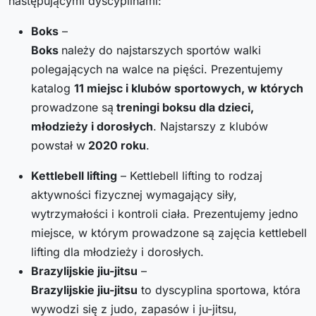
następującymi dyscyplinami:
Boks
–
Boks
należy do najstarszych sportów walki
polegających na walce na pięści. Prezentujemy
katalog
11
miejsc i klubów sportowych, w których
prowadzone są
treningi boksu dla dzieci,
młodzieży i dorosłych
. Najstarszy z klubów
powstał w
2020
roku
.
Kettlebell lifting
– Kettlebell lifting to rodzaj
aktywności fizycznej wymagający siły,
wytrzymałości i kontroli ciała. Prezentujemy jedno
miejsce, w którym prowadzone są zajęcia kettlebell
lifting dla młodzieży i dorosłych.
Brazylijskie jiu-jitsu
–
Brazylijskie jiu-jitsu
to dyscyplina sportowa, która
wywodzi się z judo, zapasów i ju-jitsu,