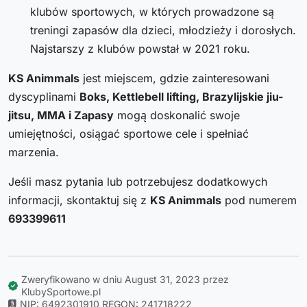
klubów sportowych, w których prowadzone są
treningi zapasów dla dzieci, młodzieży i dorosłych.
Najstarszy z klubów powstał w 2021 roku.
KS Animmals
jest miejscem, gdzie zainteresowani
dyscyplinami
Boks, Kettlebell lifting, Brazylijskie jiu-
jitsu, MMA i Zapasy
mogą doskonalić swoje
umiejętności, osiągać sportowe cele i spełniać
marzenia.
Jeśli masz pytania lub potrzebujesz dodatkowych
informacji, skontaktuj się z
KS Animmals
pod numerem
693399611
Zweryfikowano w dniu August 31, 2023 przez
KlubySportowe.pl
NIP: 6492301910
REGON: 241718222