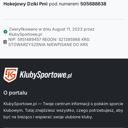
Hokejowy Dziki Pmi
pod numerem
505688638
Zweryfikowano w dniu August 11, 2023 przez
KlubySportowe.pl
NIP: 5951489457
REGON: 521395966
KRS:
STOWARZYSZENIA NIEWPISANE DO KRS
O portalu
KlubySportowe.pl — Twoje centrum informacji o polskim sporcie
klubowym. Tutaj znajdziesz wszystko, czego potrzebujesz, aby
być na bieżąco i wspierać swoje ulubione kluby.