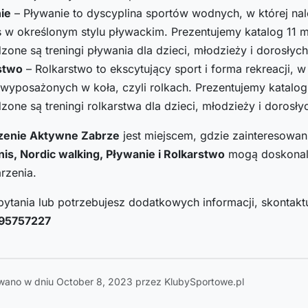
ie
– Pływanie to dyscyplina sportów wodnych, w której na
 w określonym stylu pływackim. Prezentujemy katalog 11 m
one są treningi pływania dla dzieci, młodzieży i dorosłyc
stwo
– Rolkarstwo to ekscytujący sport i forma rekreacji, 
wyposażonych w koła, czyli rolkach. Prezentujemy katalog
one są treningi rolkarstwa dla dzieci, młodzieży i dorosł
zenie Aktywne Zabrze
jest miejscem, gdzie zainteresowan
is, Nordic walking, Pływanie i Rolkarstwo
mogą doskonalić
rzenia.
pytania lub potrzebujesz dodatkowych informacji, skontaktu
95757227
wano w dniu October 8, 2023 przez KlubySportowe.pl