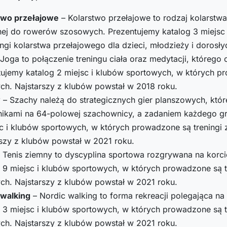
two przełajowe
– Kolarstwo przełajowe to rodzaj kolarstw
ej do rowerów szosowych. Prezentujemy katalog 3 miejsc
ingi kolarstwa przełajowego dla dzieci, młodzieży i dorosł
Joga to połączenie treningu ciała oraz medytacji, którego 
ujemy katalog 2 miejsc i klubów sportowych, w których pro
ch. Najstarszy z klubów powstał w 2018 roku.
y
– Szachy należą do strategicznych gier planszowych, kt
ikami na 64-polowej szachownicy, a zadaniem każdego gra
c i klubów sportowych, w których prowadzone są treningi z
rszy z klubów powstał w 2021 roku.
 Tenis ziemny to dyscyplina sportowa rozgrywana na korci
 9 miejsc i klubów sportowych, w których prowadzone są tr
ch. Najstarszy z klubów powstał w 2021 roku.
 walking
– Nordic walking to forma rekreacji polegająca na
 3 miejsc i klubów sportowych, w których prowadzone są tre
ch. Najstarszy z klubów powstał w 2021 roku.