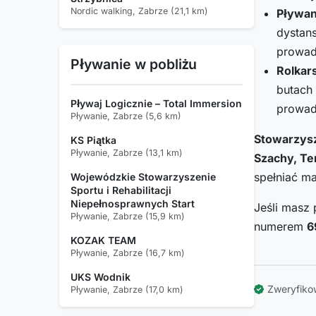
Nordic walking, Zabrze (21,1 km)
Pływan
dystans
prowadz
Pływanie w pobliżu
Rolkar
butach 
Pływaj Logicznie – Total Immersion
prowadz
Pływanie, Zabrze (5,6 km)
Stowarzys
KS Piątka
Pływanie, Zabrze (13,1 km)
Szachy, Ten
spełniać ma
Wojewódzkie Stowarzyszenie
Sportu i Rehabilitacji
Niepełnosprawnych Start
Jeśli masz 
Pływanie, Zabrze (15,9 km)
numerem
6
KOZAK TEAM
Pływanie, Zabrze (16,7 km)
UKS Wodnik
Zweryfiko
Pływanie, Zabrze (17,0 km)