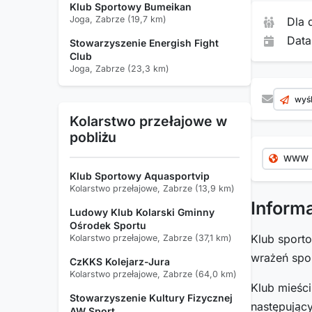
Klub Sportowy Bumeikan
Joga, Zabrze (19,7 km)
Dla 
Data
Stowarzyszenie Energish Fight
Club
Joga, Zabrze (23,3 km)
wyśl
Kolarstwo przełajowe w
pobliżu
WWW
Klub Sportowy Aquasportvip
Kolarstwo przełajowe, Zabrze (13,9 km)
Inform
Ludowy Klub Kolarski Gminny
Ośrodek Sportu
Klub spor
Kolarstwo przełajowe, Zabrze (37,1 km)
wrażeń sp
CzKKS Kolejarz-Jura
Kolarstwo przełajowe, Zabrze (64,0 km)
Klub mieśc
Stowarzyszenie Kultury Fizycznej
następując
AW Sport