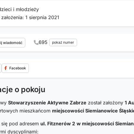
dzieci i młodzieży
 założenia: 1 sierpnia 2021
695
pokaż numer
ij wiadomość
Facebook
acje o pokoju
towy
Stowarzyszenie Aktywne Zabrze
został założony
1 A
ortowych mieszkańcom
miejscowości Siemianowice Śląski
i się pod adresem
ul. Fitznerów 2
w miejscowości Siemian
ymi dyscyplinami: