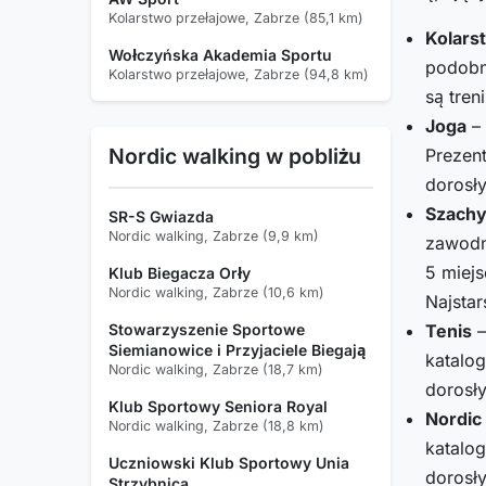
Kolarstwo przełajowe, Zabrze (85,1 km)
Kolars
Wołczyńska Akademia Sportu
podobn
Kolarstwo przełajowe, Zabrze (94,8 km)
są tren
Joga
– 
Nordic walking w pobliżu
Prezent
dorosły
Szach
SR-S Gwiazda
Nordic walking, Zabrze (9,9 km)
zawodn
5 miejs
Klub Biegacza Orły
Nordic walking, Zabrze (10,6 km)
Najsta
Stowarzyszenie Sportowe
Tenis
–
Siemianowice i Przyjaciele Biegają
katalog
Nordic walking, Zabrze (18,7 km)
dorosły
Klub Sportowy Seniora Royal
Nordic
Nordic walking, Zabrze (18,8 km)
katalog
Uczniowski Klub Sportowy Unia
dorosły
Strzybnica