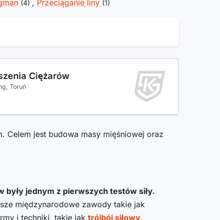
ngman
,
Przeciąganie liny
(4)
(1)
szenia Ciężarów
ng, Toruń
em. Celem jest budowa masy mięśniowej oraz
 były jednym z pierwszych testów siły.
wsze międzynarodowe zawody takie jak
y i techniki, takie jak
trójbój siłowy
,