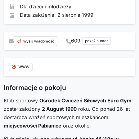
Dla dzieci i młodzieży
Data założenia: 2 sierpnia 1999
609
pokaż numer
wyślij wiadomość
WWW
Informacje o pokoju
Klub sportowy
Ośrodek Ćwiczeń Siłowych Euro Gym
został założony
2 August 1999
roku. Od ponad 26 lat
dostarcza wrażeń sportowych mieszkańcom
miejscowości Pabianice
oraz okolic.
Klub mieści się pod adresem
ul. Łaska 46/48c
w